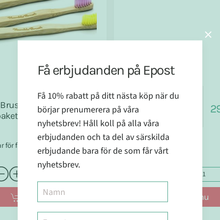
Få erbjudanden på Epost
I lager
I lager
Få 10% rabatt på ditt nästa köp när du
Humble Brush
124 kr
Brush
29
börjar prenumerera på våra
Gul
paket
116 kr
nyhetsbrev! Håll koll på alla våra
erbjudanden och ta del av särskilda
r för familjen
erbjudande bara för de som får vårt
nyhetsbrev.
Köp nu
Köp nu