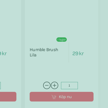
I lager
Humble Brush
 kr
29 kr
Lila
Köp nu