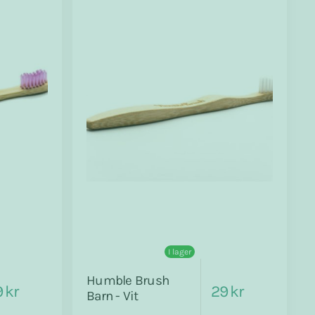
I lager
Humble Brush
 kr
29 kr
Barn - Vit