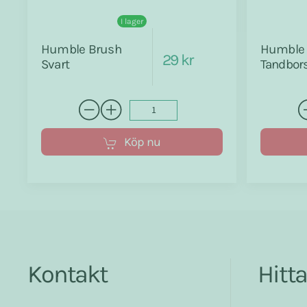
I lager
Humble Brush
Humble 
29 kr
Svart
Tandbors
Köp nu
Kontakt
Hitt