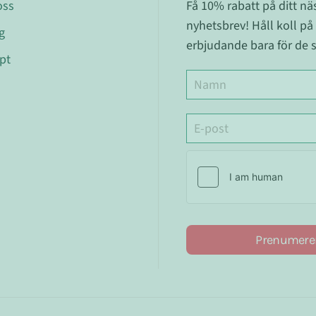
oss
Få 10% rabatt på ditt n
nyhetsbrev! Håll koll på
g
erbjudande bara för de s
pt
Prenumere