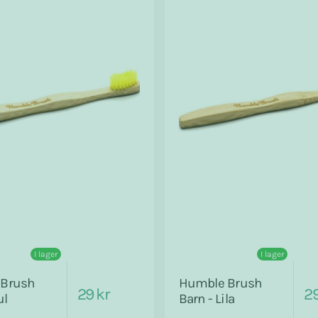
I lager
I lager
Brush
Humble Brush
29 kr
29
ul
Barn - Lila