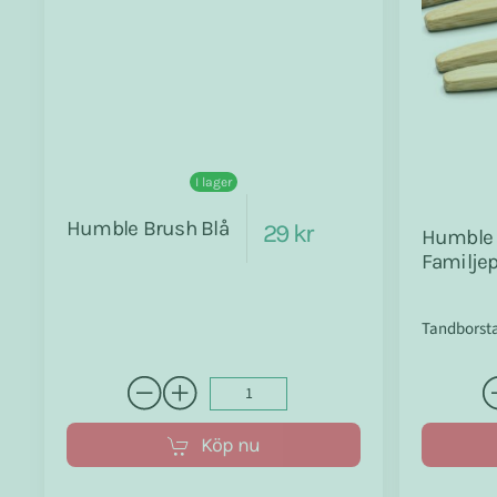
I lager
Humble Brush Blå
29 kr
Humble 
Familje
Tandborsta
Köp nu