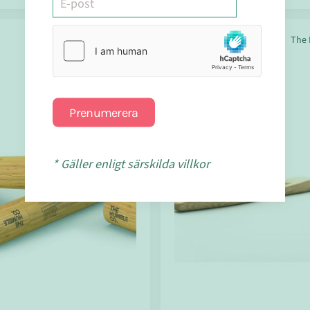
The Humble Co.
The 
Prenumerera
* Gäller enligt särskilda villkor