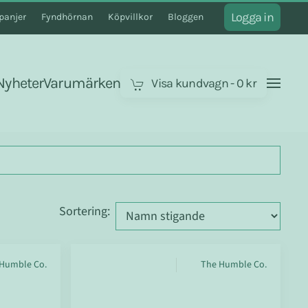
Logga in
anjer
Fyndhörnan
Köpvillkor
Bloggen
Nyheter
Varumärken
Visa kundvagn
-
0 kr
Sortering
:
Humble Co.
The Humble Co.