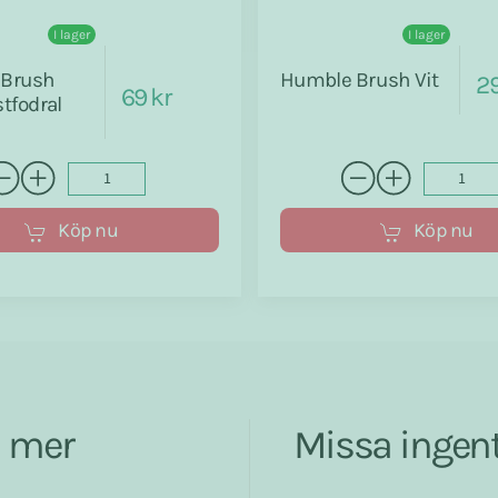
I lager
I lager
Brush
Humble Brush Vit
29
69 kr
tfodral
Köp nu
Köp nu
a mer
Missa ingent