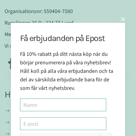
Organisationsnr: 559404-7580
Runslingan 20 D • 224 77 Lund
Mejla oss gärna:
info@mabranaturligt.se
Få erbjudanden på Epost
Vi svarar inom 48 h
Få 10% rabatt på ditt nästa köp när du
börjar prenumerera på våra nyhetsbrev!
Håll koll på alla våra erbjudanden och ta
del av särskilda erbjudande bara för de
som får vårt nyhetsbrev.
Hitta mer
Om oss
Blogg
Recept