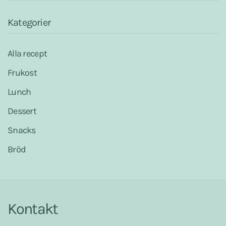
k
p
s
t
Kategorier
Alla recept
Frukost
Lunch
Dessert
Snacks
Bröd
Kontakt