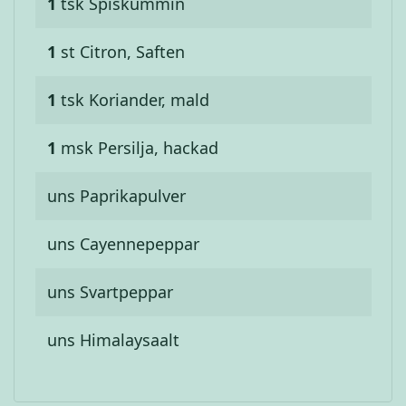
1
tsk
Spiskummin
1
st
Citron, Saften
1
tsk
Koriander, mald
1
msk
Persilja, hackad
uns
Paprikapulver
uns
Cayennepeppar
uns
Svartpeppar
uns
Himalaysaalt