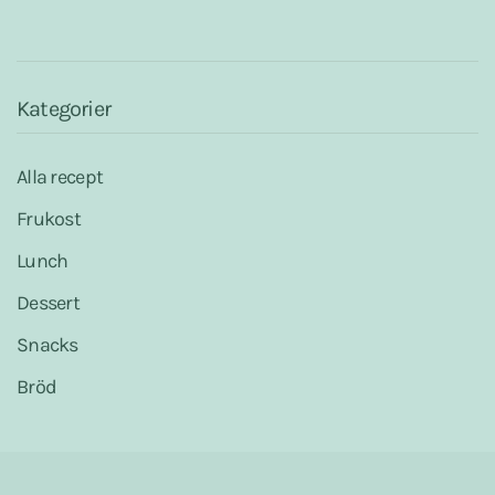
b
l
s
e
o
A
r
o
p
e
k
p
s
t
Kategorier
Alla recept
Frukost
Lunch
Dessert
Snacks
Bröd