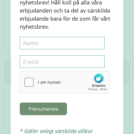
nyhetsbrev! Håll koll på alla våra
erbjudanden och ta del av särskilda
erbjudande bara för de som får vårt
nyhetsbrev.
Kommentarer
5/5
Monica
Prenumerera
Jättegott!!!
* Gäller enligt särskilda villkor
02 aug 2020