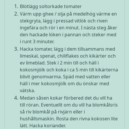
Blötlägg soltorkade tomater
Värm upp ghee / olja på medelhög värme en
stekgryta, lägg i pressad vitlök och riven
ingefära och rör i en minut. I nästa steg åker
den hackade löken i pannan och steker med
i runt 3 minuter.
Hacka tomater, lägg i dem tillsammans med
limeskal, spenat, chiliflakes och kikärter och
ev limeblad. Stek i 2 min till och häll i
kokosmjölk och koka i ca 5 min till kikärterna
blivit genomvarma. Späd med vatten eller
häll i mer kokosmjölk om du önskar med
vätska.
Medan såsen kokar förbered det du vill ha
till röran. Eventuellt om du vill ha blomkålsris
så riv blomkål på rivjärn eller i
hushållsmaskin. Rosta den rivna kokosen lite
lätt. Hacka koriander.