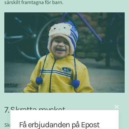
särskilt framtagna för barn.
7. Skratta mycket
Få erbjudanden på Epost
Skratt är oerhört viktigt för barnens emotionella och