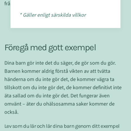
fråga om de har tvättat händerna!
* Gäller enligt särskilda villkor
- Läs mer: "8 Nycklar som hjälper föräldrar att
stärka sina barns hälsa"
Föregå med gott exempel
Dina barn gör inte det du säger, de gör som du gör.
Barnen kommer aldrig förstå vikten av att tvätta
händerna om du inte gör det, de kommer vägra ta
tillskott om du inte gör det, de kommer definitivt inte
äta sallad om du inte gör det. Det fungerar även
omvänt – äter du ohälsosamma saker kommer de
också.
Lev som du lär och lär dina barn genom ditt exempel