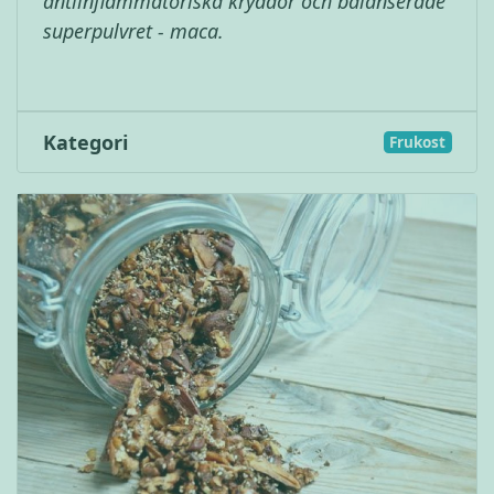
antiinflammatoriska kryddor och balanserade
superpulvret - maca.
Kategori
Frukost