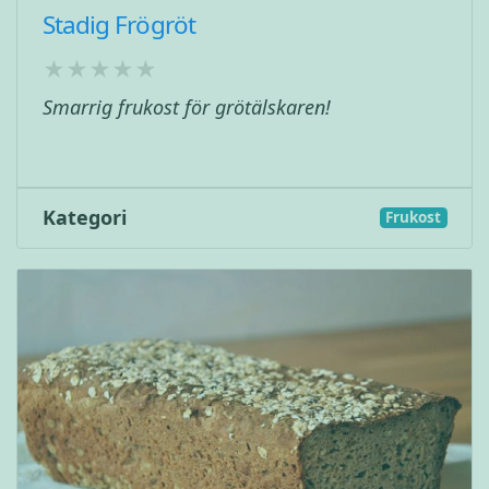
Stadig Frögröt
Smarrig frukost för grötälskaren!
Kategori
Frukost