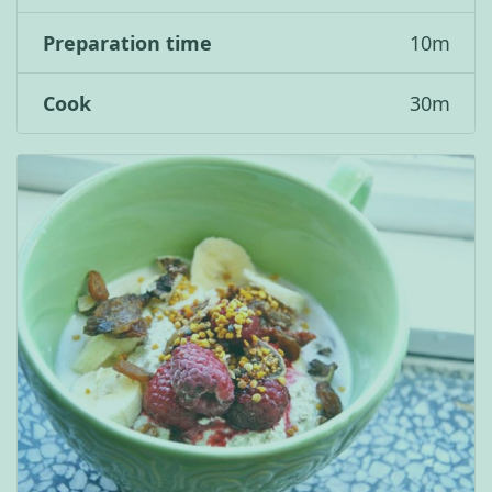
Preparation time
10
m
Cook
30
m