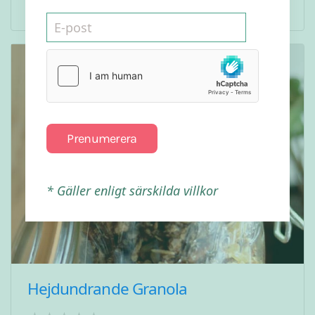
Kategori
Frukost
Prenumerera
* Gäller enligt särskilda villkor
Hejdundrande Granola