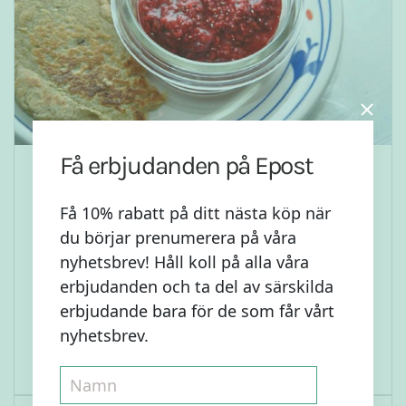
Få erbjudanden på Epost
Havre-bananplättar
Få 10% rabatt på ditt nästa köp när
du börjar prenumerera på våra
När maken min behövde undvika 72 olika
nyhetsbrev! Håll koll på alla våra
livsmedel på grund av magproblem gjorde
erbjudanden och ta del av särskilda
han de här havrebanan-plättarna varje vecka
erbjudande bara för de som får vårt
och han kände då inte att det var ett allt för
nyhetsbrev.
stort offer med allt han...