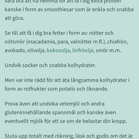
vara bra att ha hemma för att få i dig extra protein
kanske i form av smoothiesar som är enkla och snabba
att göra.
Se till att få i dig bra fetter i form av: nötter och
nötsmör (macadamia, para, valnötter m.fl.), chiafrön,
avokado, olivolja,
kokosolja
,
linfröolja
, smör m.m.
Undvik socker och snabba kolhydrater.
Men var inte rädd för att äta långsamma kolhydrater i
form av rotfrukter som potatis och liknande.
Prova även att undvika vetemjöl och andra
gluteninnehållande spannmål och kanske även
eventuellt mjölk för att se om de belastar din kropp.
Sluta upp totalt med rökning, läsk och godis om det är