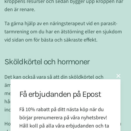
kroppens resurser och sedan bygger upp kroppen när
den är renare.
Ta gärna hjälp av en näringsterapeut vid en parasit-
tarmrening om du har en ätstörning eller en sjukdom
vid sidan om för bästa och säkraste effekt.
Sköldkörtel och hormoner
Det kan också vara så att din sköldkörtel och
ämnesomsättning är ur balans. Det kan du få hjälp
Få erbjudanden på Epost
med att styra upp genom kosttillskott,
hårmineralanalys och en duktig terapeut utbildad
Få 10% rabatt på ditt nästa köp när du
inom de områdena.
börjar prenumerera på våra nyhetsbrev!
Hormonerna är kanske inte orsaken i sig, men när du
Håll koll på alla våra erbjudanden och ta