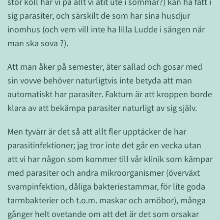
stor koll har vi på allt vi ätit ute i sommar?) kan ha fått i
sig parasiter, och särskilt de som har sina husdjur
inomhus (och vem vill inte ha lilla Ludde i sängen när
man ska sova ?).
Att man åker på semester, äter sallad och gosar med
sin vovve behöver naturligtvis inte betyda att man
automatiskt har parasiter. Faktum är att kroppen borde
klara av att bekämpa parasiter naturligt av sig själv.
Men tyvärr är det så att allt fler upptäcker de har
parasitinfektioner; jag tror inte det går en vecka utan
att vi har någon som kommer till vår klinik som kämpar
med parasiter och andra mikroorganismer (överväxt
svampinfektion, dåliga bakteriestammar, för lite goda
tarmbakterier och t.o.m. maskar och amöbor), många
gånger helt ovetande om att det är det som orsakar