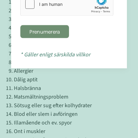
Ont i magen
Hård eller lös avföring
Huvudvärk
Sömnproblem
Prenumerera
Trötthet - utmattning
Irritationsproblem
Koncentrationsproblem
* Gäller enligt särskilda villkor
Uppsvullen mage
Allergier
Dålig aptit
Halsbränna
Matsmältningsproblem
Sötsug eller sug efter kolhydrater
Blod eller slem i avföringen
Illamående och ev. spyor
Ont i muskler