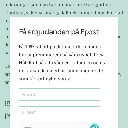
mikroorganism man har om man inte har gjort ett
stooltest
, vilket vi i många fall rekommenderar. För ifall
man har amöbor till exempel behövs oftast något
kraftigare än hemkurer som medicin. Tack och lov är
Få erbjudanden på Epost
inte amöbor det vanligaste vi ser hos våra kunder utan
det vanligaste efter svampöverväxt är encelliga
Få 10% rabatt på ditt nästa köp när du
parasiter.
börjar prenumerera på våra nyhetsbrev!
Håll koll på alla våra erbjudanden och ta
De goda nyheterna är att parasiter är mycket enklare
del av särskilda erbjudande bara för de
att få död på än en svampöverväxt då allt som behövs
som får vårt nyhetsbrev.
är lite tålamod och starka örter.
19 varningssignaler på att du har
parasitinfektion