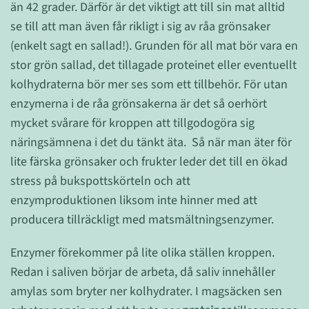
än 42 grader. Därför är det viktigt att till sin mat alltid
se till att man även får rikligt i sig av råa grönsaker
(enkelt sagt en sallad!). Grunden för all mat bör vara en
stor grön sallad, det tillagade proteinet eller eventuellt
kolhydraterna bör mer ses som ett tillbehör. För utan
enzymerna i de råa grönsakerna är det så oerhört
mycket svårare för kroppen att tillgodogöra sig
näringsämnena i det du tänkt äta. Så när man äter för
lite färska grönsaker och frukter leder det till en ökad
stress på bukspottskörteln och att
enzymproduktionen liksom inte hinner med att
producera tillräckligt med matsmältningsenzymer.
Enzymer förekommer på lite olika ställen kroppen.
Redan i saliven börjar de arbeta, då saliv innehåller
amylas som bryter ner kolhydrater. I magsäcken sen