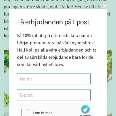
gör ingen större skada, njut istället! Men se till att
lunchen och middagen som du har till vardags blir rätt
Få erbjudanden på Epost
kombinerad. Egentligen gör det livet lite enklare,
istället för att behöva koka både potatis och steka
Få 10% rabatt på ditt nästa köp när du
köttet gör du bara den ena saken. Så skönt! :)
börjar prenumerera på våra nyhetsbrev!
Håll koll på alla våra erbjudanden och ta
del av särskilda erbjudande bara för de
som får vårt nyhetsbrev.