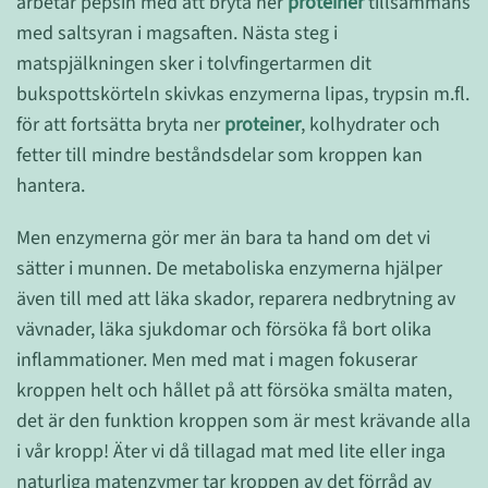
arbetar pepsin med att bryta ner
proteiner
tillsammans
med saltsyran i magsaften. Nästa steg i
matspjälkningen sker i tolvfingertarmen dit
bukspottskörteln skivkas enzymerna lipas, trypsin m.fl.
för att fortsätta bryta ner
proteiner
, kolhydrater och
fetter till mindre beståndsdelar som kroppen kan
hantera.
Men enzymerna gör mer än bara ta hand om det vi
sätter i munnen. De metaboliska enzymerna hjälper
även till med att läka skador, reparera nedbrytning av
vävnader, läka sjukdomar och försöka få bort olika
inflammationer. Men med mat i magen fokuserar
kroppen helt och hållet på att försöka smälta maten,
det är den funktion kroppen som är mest krävande alla
i vår kropp! Äter vi då tillagad mat med lite eller inga
naturliga matenzymer tar kroppen av det förråd av