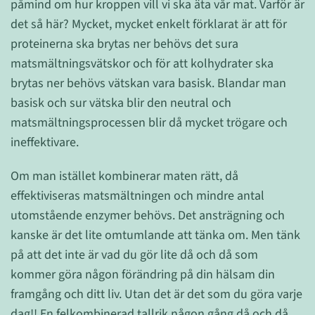
påmind om hur kroppen vill vi ska äta vår mat. Varför är
det så här? Mycket, mycket enkelt förklarat är att för
proteinerna ska brytas ner behövs det sura
matsmältningsvätskor och för att kolhydrater ska
brytas ner behövs vätskan vara basisk. Blandar man
basisk och sur vätska blir den neutral och
matsmältningsprocessen blir då mycket trögare och
ineffektivare.
Om man istället kombinerar maten rätt, då
effektiviseras matsmältningen och mindre antal
utomstående enzymer behövs. Det ansträgning och
kanske är det lite omtumlande att tänka om. Men tänk
på att det inte är vad du gör lite då och då som
kommer göra någon förändring på din hälsam din
framgång och ditt liv. Utan det är det som du göra varje
dag!! En felkombinerad tallrik någon gång då och då