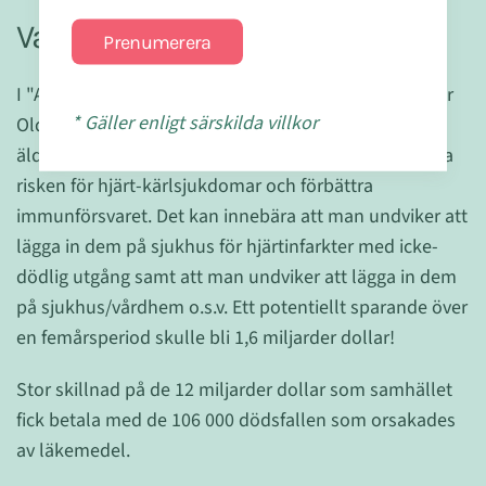
Vad är mer kostnadseffektivt?
Prenumerera
I "A study of the Cost Effects of Daily Multivitamins for
* Gäller enligt särskilda villkor
Older Adults" kommer det fram att om man gav de
äldre en daglig multivitamintablett kunde det minska
risken för hjärt-kärlsjukdomar och förbättra
immunförsvaret. Det kan innebära att man undviker att
lägga in dem på sjukhus för hjärtinfarkter med icke-
dödlig utgång samt att man undviker att lägga in dem
på sjukhus/vårdhem o.s.v. Ett potentiellt sparande över
en femårsperiod skulle bli 1,6 miljarder dollar!
Stor skillnad på de 12 miljarder dollar som samhället
fick betala med de 106 000 dödsfallen som orsakades
av läkemedel.