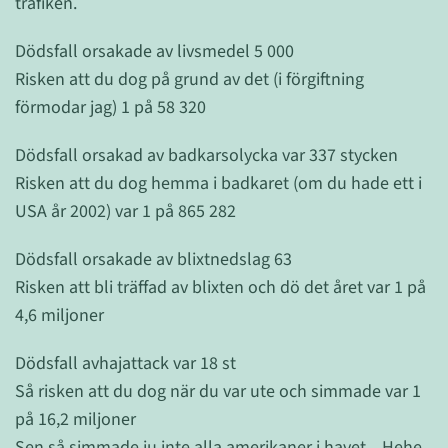
trafiken.
Dödsfall orsakade av livsmedel 5 000
Risken att du dog på grund av det (i förgiftning
förmodar jag) 1 på 58 320
Dödsfall orsakad av badkarsolycka var 337 stycken
Risken att du dog hemma i badkaret (om du hade ett i
USA år 2002) var 1 på 865 282
Dödsfall orsakade av blixtnedslag 63
Risken att bli träffad av blixten och dö det året var 1 på
4,6 miljoner
Dödsfall avhajattack var 18 st
Så risken att du dog när du var ute och simmade var 1
på 16,2 miljoner
Sen så simmade ju inte alla amerikaner i havet... Hehe