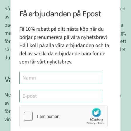
Så istället för att överdrivet bekymra sig för säkerheten
Få erbjudanden på Epost
av kosttillskotten; titta hellre över säkerheten i ditt
badrum, köp mindre hel- och halvfabrikat (m.a.o. laga
Få 10% rabatt på ditt nästa köp när du
maten själv från äkta rena råvaror och tugga ordentligt,
börjar prenumerera på våra nyhetsbrev!
för att motverka kvävning) och fundera om det finns ett
Håll koll på alla våra erbjudanden och ta
säkrare och kanske bättre alternativ till det läkemedlet
del av särskilda erbjudande bara för de
du blir rådd att ta.
som får vårt nyhetsbrev.
Varför denna stora okunskap?
Media, ja suck, de styrs av starka lobbyister som styrs
av pengar.
Kosttillskott
generar inte mycket pengari
förhållande till läkemedel. Det finns liksom inget att
vinna på där! Men en hel del att spara på.