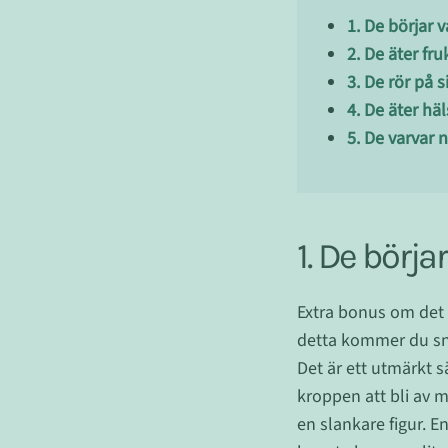
1. De börjar 
2. De äter fr
3. De rör på s
4. De äter h
5. De varvar 
1. De börja
Extra bonus om det 
detta kommer du sna
Det är ett utmärkt s
kroppen att bli av m
en slankare figur. En