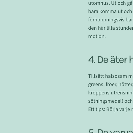
utomhus. Ut och gå, 
bara komma ut och an
förhoppningsvis bara
den här lilla stunde
motion.
4. De äte
Tillsätt hälsosam ma
greens, fröer, nötte
kroppens utrensning
sötningsmedel) och
Ett tips: Börja varj
5. De varv