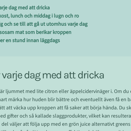
varje dag med att dricka
ukost, lunch och middag i lugn och ro
ig och se till att gå ut utomhus varje dag
älsosam mat som berikar kroppen
ner en stund innan läggdags
r varje dag med att dricka
är ljummet med lite citron eller äppelcidervinäger i. Om du
rt märka hur huden blir bättre och eventuellt även få en 
ätt att väcka upp kroppen att få saker att börja hända. Du s
ed gifter och så kallade slaggprodukter, vilket kan resulter
 del väljer att följa upp med en grön juice alternativt greens 