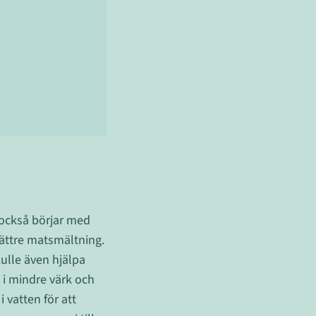
 också börjar med
bättre matsmältning.
kulle även hjälpa
a i mindre värk och
i vatten för att