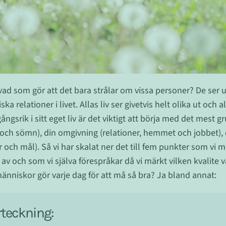
ad som gör att det bara strålar om vissa personer? De ser u
ka relationer i livet. Allas liv ser givetvis helt olika ut och a
gångsrik i sitt eget liv är det viktigt att börja med det mest 
 och sömn), din omgivning (relationer, hemmet och jobbet),
r och mål). Så vi har skalat ner det till fem punkter som vi
a av och som vi själva förespråkar då vi märkt vilken kvalite vå
människor gör varje dag för att må så bra? Ja bland annat:
rteckning: