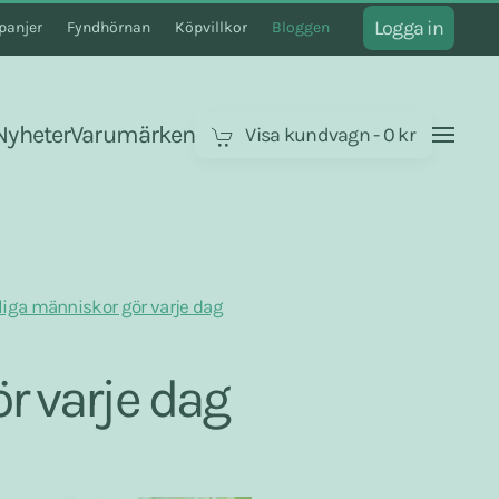
Logga in
anjer
Fyndhörnan
Köpvillkor
Bloggen
Nyheter
Varumärken
Visa kundvagn
-
0 kr
liga människor gör varje dag
r varje dag