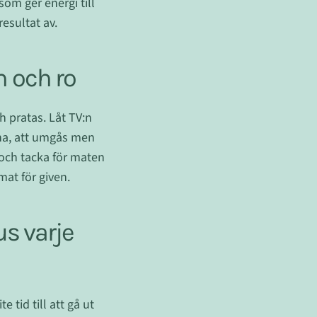
som ger energi till
esultat av.
n och ro
ch pratas. Låt TV:n
rna, att umgås men
 och tacka för maten
mat för given.
us varje
 tid till att gå ut