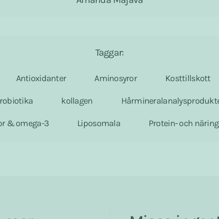
Taggar:
Antioxidanter
Aminosyror
Kosttillskott
robiotika
kollagen
Hårmineralanalysprodukt
ror & omega-3
Liposomala
Protein- och närin