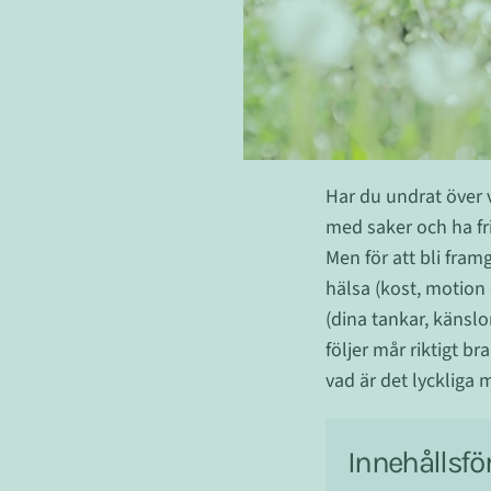
Har du undrat över v
med saker och ha fris
Men för att bli fram
hälsa (kost, motion
(dina tankar, känslo
följer mår riktigt br
vad är det lyckliga 
Innehållsfö