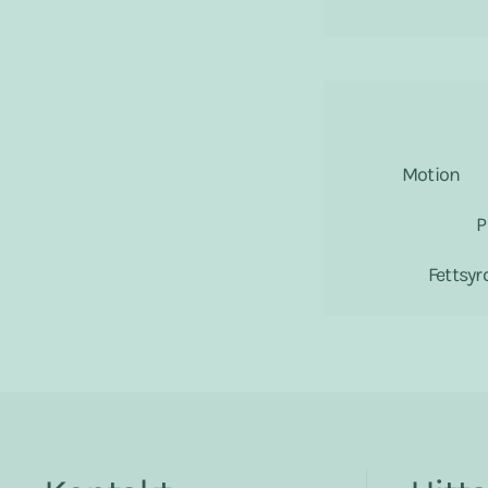
Motion
P
Fettsy