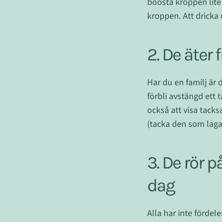
boosta kroppen lite 
kroppen. Att dricka
2. De äter
Har du en familj är d
förbli avstängd ett
också att visa tacks
(tacka den som laga
3. De rör p
dag
Alla har inte fördel