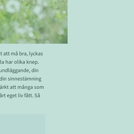
t att må bra, lyckas
lla har olika knep.
grundläggande, din
 din sinnestämning
 märkt att många som
rt eget liv fått. Så