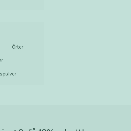
Örter
er
gspulver