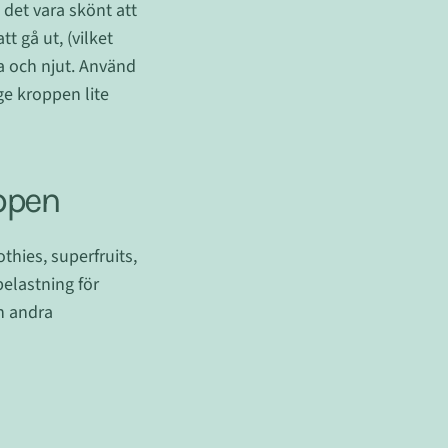
 det vara skönt att
t gå ut, (vilket
da och njut. Använd
ge kroppen lite
ppen
thies, superfruits,
belastning för
h andra