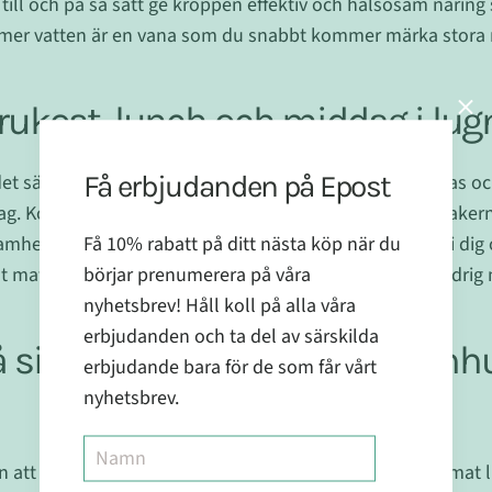
till och på så sätt ge kroppen effektiv och hälsosam näring 
 mer vatten är en vana som du snabbt kommer märka stora r
 frukost, lunch och middag i lug
Få erbjudanden på Epost
et särskilt de här tillfällena ni kan utnyttja för att samlas o
 tag. Koncentrera dig istället på maten, tugga, känna smake
Få 10% rabatt på ditt nästa köp när du
amhet. Var tacksam över maten du äter, släng den inte i dig
börjar prenumerera på våra
t maten, den du köpt maten av, Gud eller någon). Ta aldrig 
nyhetsbrev! Håll koll på alla våra
erbjudanden och ta del av särskilda
å sig och se till att gå ut utomh
erbjudande bara för de som får vårt
nyhetsbrev.
en att jobba utomhus, men försök ändå pressa in i schemat lite