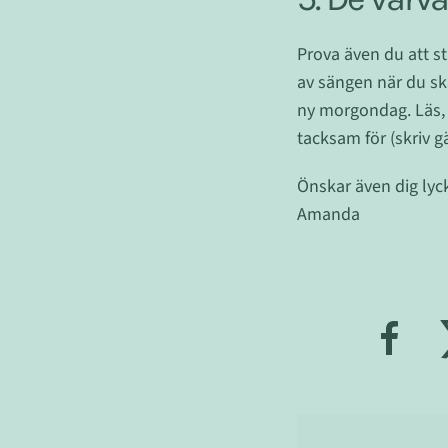
Prova även du att st
av sängen när du ska
ny morgondag. Läs, d
tacksam för (skriv gä
Önskar även dig lyc
Amanda