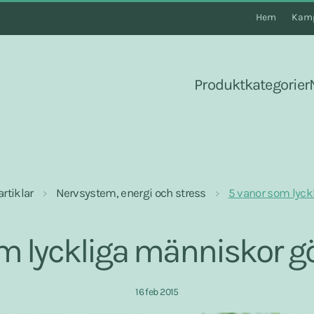
Hem
Kamp
Produktkategorier
rtiklar
Nervsystem, energi och stress
5 vanor som lyck
m lyckliga människor gö
16 feb 2015