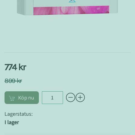
774 kr
899 kr
Köp nu
Lagerstatus:
I lager