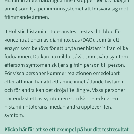
Histamin är ett naturligt ämne i kroppen (en s.k. biogen
amin) som hjälper immunsystemet att försvara sig mot
främmande ämnen.
I Holistic histaminintoleranstest testas ditt blod för
koncentrationen av diaminoxidas (DAO), som är ett
enzym som behövs för att bryta ner histamin från olika
födoämnen. Du kan ha milda, såväl som svåra symtom
eftersom symtomen skiljer sig från person till person.
För vissa personer kommer reaktionen omedelbart
efter att man har ätit ett ämne innehållande histamin
och för andra kan det dröja lite längre. Vissa personer
har endast ett av symtomen som kännetecknar en
histaminintolerans, medan andra upplever flera
symtom.
Klicka här för att se ett exempel på hur ditt testresultat