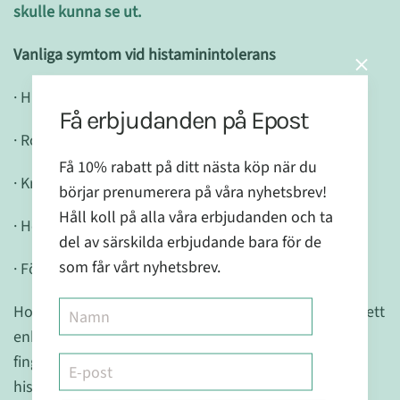
skulle kunna se ut
.
Vanliga symtom vid histaminintolerans
· Huvudvärk, migrän, yrsel
Få erbjudanden på Epost
· Rodnad, klåda och svullnad
Få 10% rabatt på ditt nästa köp när du
· Kramper, blödningar och diarré i mage och tarmar
börjar prenumerera på våra nyhetsbrev!
Håll koll på alla våra erbjudanden och ta
· Hosta, astma, rinnande näsa, svårigheter att svälja
del av särskilda erbjudande bara för de
som får vårt nyhetsbrev.
· Förändringar i blodtryck, hjärtklappning
Holistic Histaminintoleranstest görs hemma genom ett
enkelt blodprov som du gör själv genom ett stick i
fingret, för att ta reda på om du lider av
histaminintolerans. Testet analyseras sedan på vårt