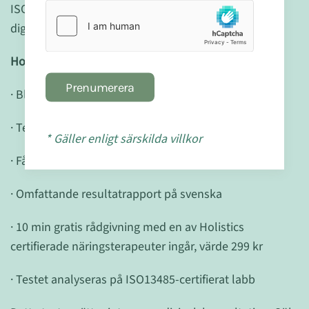
ISO13485-certifierade labb och du får ditt resultat
digitalt via www.holistictest.se.
Holistic Histaminintoleranstest:
Prenumerera
· Blodprov med tydliga steg för steg-instruktioner
· Testa dig enkelt hemma, utan läkarbesök
* Gäller enligt särskilda villkor
· Få ditt resultat inom 5-10 dagar
· Omfattande resultatrapport på svenska
· 10 min gratis rådgivning med en av Holistics
certifierade näringsterapeuter ingår, värde 299 kr
· Testet analyseras på ISO13485-certifierat labb