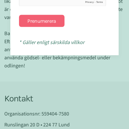
lika länge som den vanliga plasttandborsten. Däremot
är det rekommenderat att man byter ut sin tandborste
var tredje månad, eller när borststråna är utslitna.
Prenumerera
Bambu är den snabbast växande växten på jorden.
Eftersom att den innehåller naturligt förekommande
* Gäller enligt särskilda villkor
antimikrobiella medel, finns det inget behov att
använda gödsel- eller bekämpningsmedel under
odlingen!
Kontakt
Organisationsnr: 559404-7580
Runslingan 20 D • 224 77 Lund