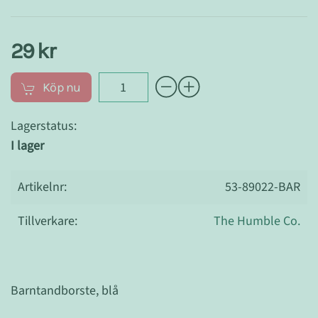
29 kr
Köp nu
Lagerstatus:
I lager
Artikelnr:
53-89022-BAR
Tillverkare:
The Humble Co.
Barntandborste, blå