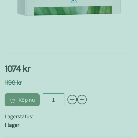
1074 kr
1199 kr
Köp nu
Lagerstatus:
I lager