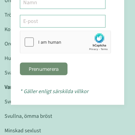
Urinvägsinfektioner
Trötthet
Koncentrationssvårigheter
Oregelbunden/utebliven menstruation
Humörsvängningar/depression
Prenumerera
Svagare benstomme
Vanliga symtom på högt östrogen:
* Gäller enligt särskilda villkor
Svullnad
Svullna, ömma bröst
Minskad sexlust