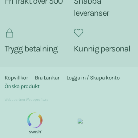
Fri frakt över 500
Snabba
leveranser
Trygg betalning
Kunnig personal
Köpvillkor
Bra Länkar
Logga in / Skapa konto
Önska produkt
Webbpartner
Webbproffs.se