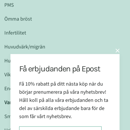
PMS
Ömma bröst
Infertilitet
Huvudvärk/migrän
Humörsvängningar/depression
Få erbjudanden på Epost
Viktökning
Få 10% rabatt på ditt nästa köp när du
Endometrios
börjar prenumerera på våra nyhetsbrev!
Håll koll på alla våra erbjudanden och ta
Vanliga symtom på lågt östrogen:
del av särskilda erbjudande bara för de
som får vårt nyhetsbrev.
Smärta under samlag