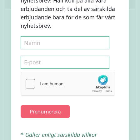
nyhetsbrev! Håll koll på alla våra
erbjudanden och ta del av särskilda
erbjudande bara för de som får vårt
nyhetsbrev.
Prenumerera
Raw Hallonmousse på
Lakritsbotten
* Gäller enligt särskilda villkor
Läs mer