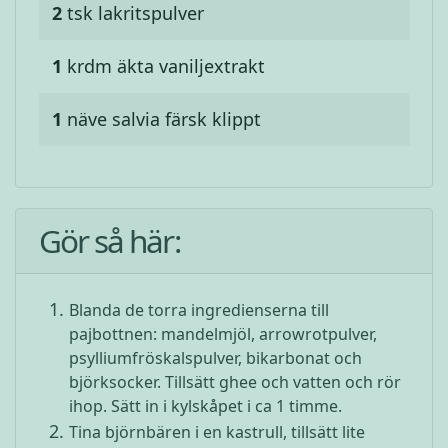
2
tsk
lakritspulver
1
krdm
äkta vaniljextrakt
1
näve
salvia färsk klippt
Gör så här:
Blanda de torra ingredienserna till
pajbottnen: mandelmjöl, arrowrotpulver,
psylliumfröskalspulver, bikarbonat och
björksocker. Tillsätt ghee och vatten och rör
ihop. Sätt in i kylskåpet i ca 1 timme.
Tina björnbären i en kastrull, tillsätt lite