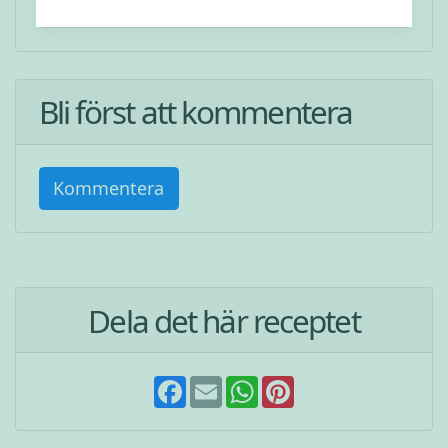
Bli först att kommentera
Kommentera
Dela det här receptet
F
E
W
P
a
m
h
i
c
a
a
n
e
i
t
t
b
l
s
e