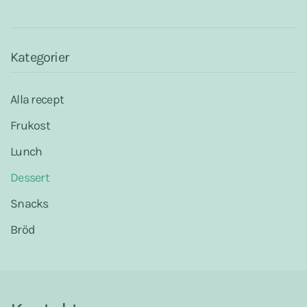
o
A
r
o
p
e
k
p
s
t
Kategorier
Alla recept
Frukost
Lunch
Dessert
Snacks
Bröd