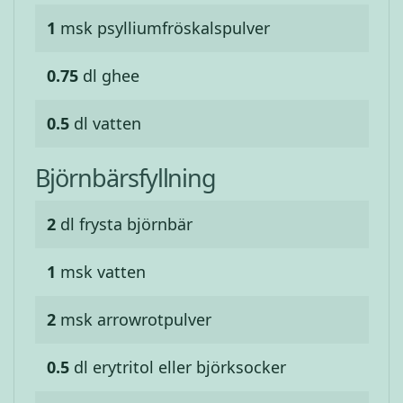
1
msk
psylliumfröskalspulver
0.75
dl
ghee
0.5
dl
vatten
Björnbärsfyllning
2
dl
frysta björnbär
1
msk
vatten
2
msk
arrowrotpulver
0.5
dl
erytritol eller björksocker