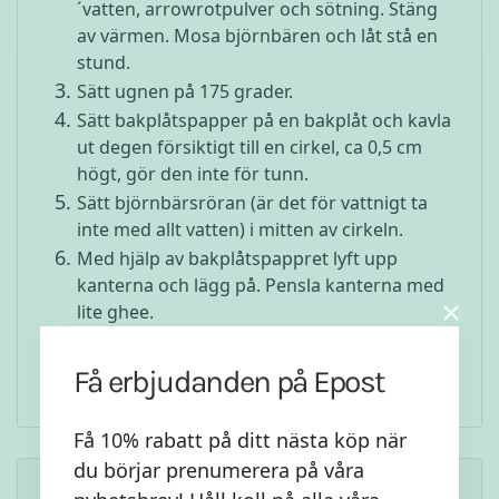
´vatten, arrowrotpulver och sötning. Stäng
av värmen. Mosa björnbären och låt stå en
stund.
Sätt ugnen på 175 grader.
Sätt bakplåtspapper på en bakplåt och kavla
ut degen försiktigt till en cirkel, ca 0,5 cm
högt, gör den inte för tunn.
Sätt björnbärsröran (är det för vattnigt ta
inte med allt vatten) i mitten av cirkeln.
Med hjälp av bakplåtspappret lyft upp
kanterna och lägg på. Pensla kanterna med
lite ghee.
Sätt in i ugnen i ca 10-15 min tills ovansidan
är gyllenbrun.
Få erbjudanden på Epost
Få 10% rabatt på ditt nästa köp när
du börjar prenumerera på våra
Liknande Recept