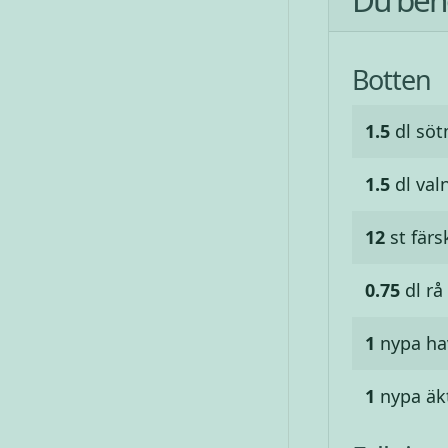
Botten
1.5
dl
söt
1.5
dl
val
12
st
färs
0.75
dl
rå
1
nypa
ha
1
nypa
äk