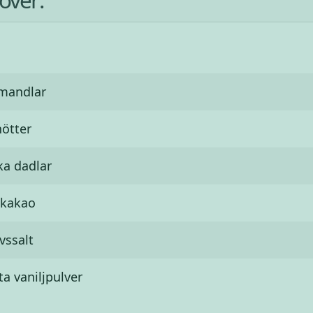
mandlar
nötter
ka dadlar
 kakao
vssalt
ta vaniljpulver