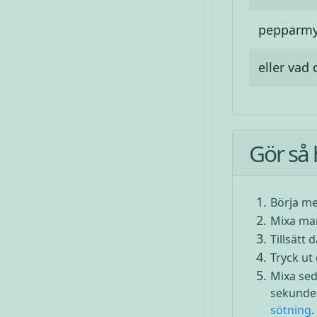
pepparmy
eller vad
Gör så 
Börja me
Mixa man
Tillsätt 
Tryck ut 
Mixa sed
sekunder
sötning
.