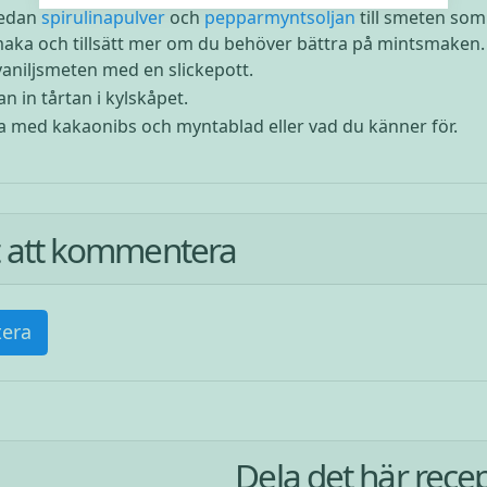
 sedan
spirulinapulver
och
pepparmyntsoljan
till smeten som
aka och tillsätt mer om du behöver bättra på mintsmaken. 
aniljsmeten med en slickepott.
an in tårtan i kylskåpet.
 med kakaonibs och myntablad eller vad du känner för.
st att kommentera
era
Dela det här rece