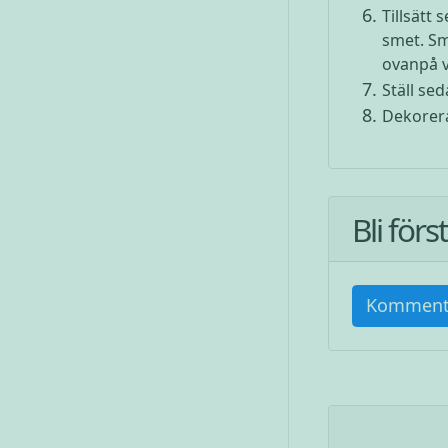
Tillsätt
smet. Sm
ovanpå v
Ställ sed
Dekorera
Bli för
Komment