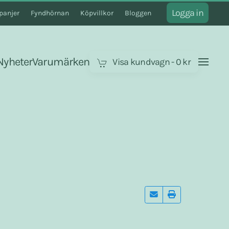
Logga in
anjer
Fyndhörnan
Köpvillkor
Bloggen
Nyheter
Varumärken
Visa kundvagn
-
0 kr