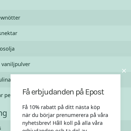
ewnötter
snektar
osolja
 vaniljpulver
ulina
Få erbjudanden på Epost
ar
pepparmyntsolja
Få 10% rabatt på ditt nästa köp
ng
när du börjar prenumerera på våra
nyhetsbrev! Håll koll på alla våra
s
erbjudanden och ta del av