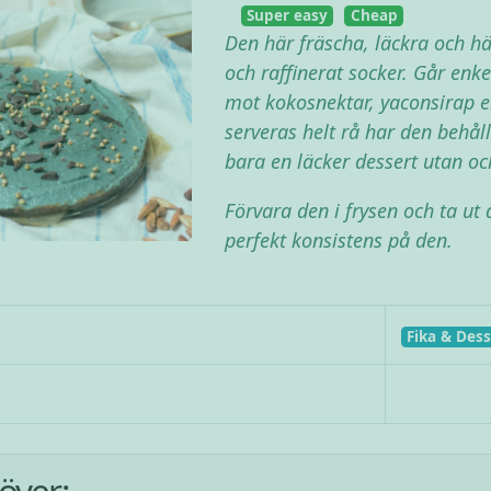
Super easy
Cheap
Den här fräscha, läckra och h
och raffinerat socker. Går enk
mot kokosnektar, yaconsirap el
serveras helt rå har den behåll
bara en läcker dessert utan o
Förvara den i frysen och ta ut 
perfekt konsistens på den.
Fika & Dess
över: