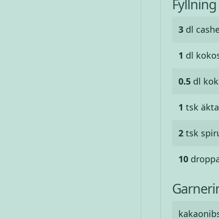
Fyllning
3
dl
cash
1
dl
koko
0.5
dl
kok
1
tsk
äkta
2
tsk
spir
10
dropp
Garneri
kakaonib