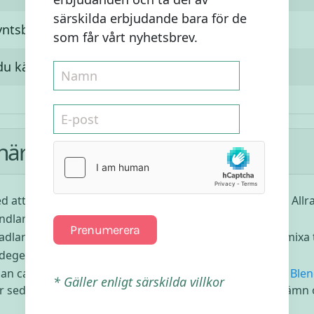
särskilda erbjudande bara för de
ntsblad
som får vårt nyhetsbrev.
 du känner för
här:
d att blötlägga cashewnötterna till fyllningen i god tid. All
dlarna och valnötterna i en mixer.
Prenumerera
dadlarna, vaniljen,
kakaon
och
havssaltet
och fortsätta mixa t
degen i en springform och sätt in i frysen.
an cashewnötterna till en jämn smet (använder du vår
Ble
* Gäller enligt särskilda villkor
 sedan hög hastighet i ca 20 sekunder då får du helt jämn o