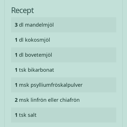
Recept
3
dl
mandelmjöl
1
dl
kokosmjöl
1
dl
bovetemjöl
1
tsk
bikarbonat
1
msk
psylliumfröskalpulver
2
msk
linfrön eller chiafrön
1
tsk
salt