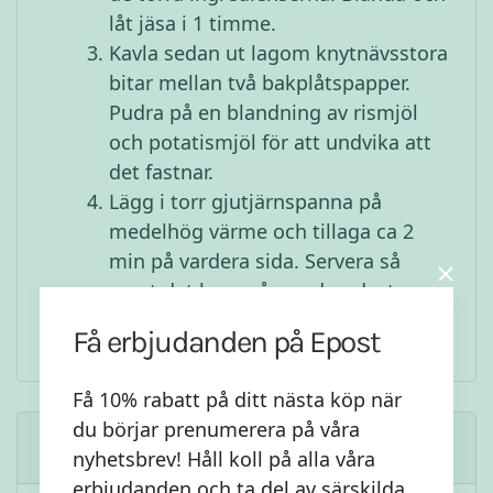
låt jäsa i 1 timme.
Kavla sedan ut lagom knytnävsstora
bitar mellan två bakplåtspapper.
Pudra på en blandning av rismjöl
och potatismjöl för att undvika att
det fastnar.
Lägg i torr gjutjärnspanna på
medelhög värme och tillaga ca 2
min på vardera sida. Servera så
snart det bara går med godaste
tillbehören du kan tänka dig.
Få erbjudanden på Epost
Få 10% rabatt på ditt nästa köp när
du börjar prenumerera på våra
Liknande Recept
nyhetsbrev! Håll koll på alla våra
erbjudanden och ta del av särskilda