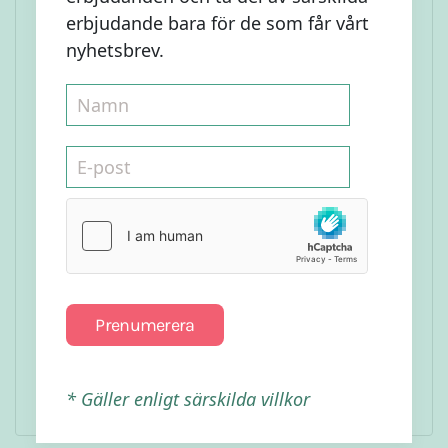
erbjudande bara för de som får vårt
nyhetsbrev.
Mjuka Mandelkakor
Prenumerera
Läs mer
* Gäller enligt särskilda villkor