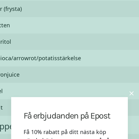
 (frysta)
tten
ritol
ioca/arrowrot/potatisstärkelse
ronjuice
l
lt
Få erbjudanden på Epost
oppen
Få 10% rabatt på ditt nästa köp