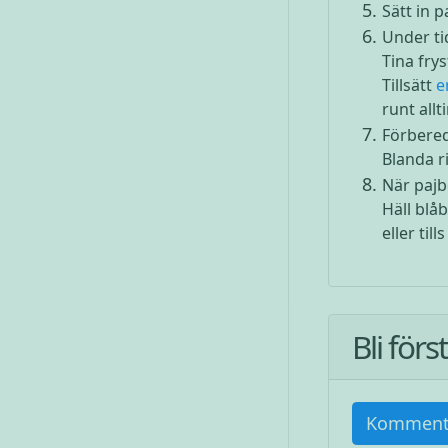
Sätt in 
Under ti
Tina frys
Tillsätt
e
runt all
Förbere
Blanda r
När pajb
Häll blå
eller til
Bli för
Komment