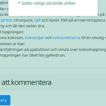
pajbottnen i ugnen och låt den förgräddas i ca 8-10 min.
* Gäller enligt särskilda villkor
den som pajen är i ugnen förbered fyllningen:
ta blåbären på spisen, häll i lite vatten. Stäng av värmen på 
rytritol
, citronjuice,
salt
och kanel. Häll på arrowrot/tapioca 
ting och låt den sedan dra.
d toppningen:
ivna kokosen,
kokosoljan
och
kokosnektarna
till en smulig
ottnen är klar:
bärsfyllningen på pjabottnen och smula över kokostoppninge
ls toppningen har blivit lite gyllenbrun.
st att kommentera
era