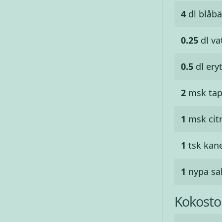
4
dl
blåbär
0.25
dl
va
0.5
dl
eryt
2
msk
tap
1
msk
cit
1
tsk
kane
1
nypa
sa
Kokost