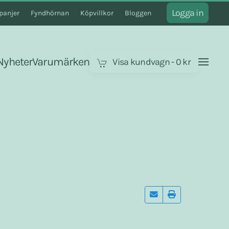
Logga in
anjer
Fyndhörnan
Köpvillkor
Bloggen
Nyheter
Varumärken
Visa kundvagn
-
0 kr