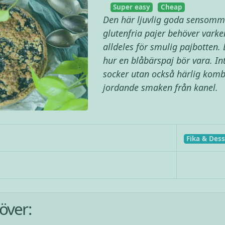
Super easy
Cheap
Den här ljuvlig goda sensommar
glutenfria pajer behöver varken
alldeles för smulig pajbotten. 
hur en blåbärspaj bör vara. Int
socker utan också härlig kombin
jordande smaken från kanel.
Fika & Dess
över: