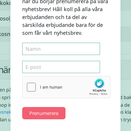
när du börjar prenumerera på våra
 kokos
nyhetsbrev! Håll koll på alla våra
erbjudanden och ta del av
osolja (eventuellt mer)
särskilda erbjudande bara för de
som får vårt nyhetsbrev.
osnektar (eventuellt lite mer efter smak)
här:
en på 175 grader.
n springform med
kokosolja
alternativt klä bottnen med ba
hop ingredienserna till pajbottnen: Börja med att blanda de
osnektarn
. Blanda tills du har en kompakt men aningens kl
Prenumerera
dan ut degen jämnt i den förberedda springformen och try