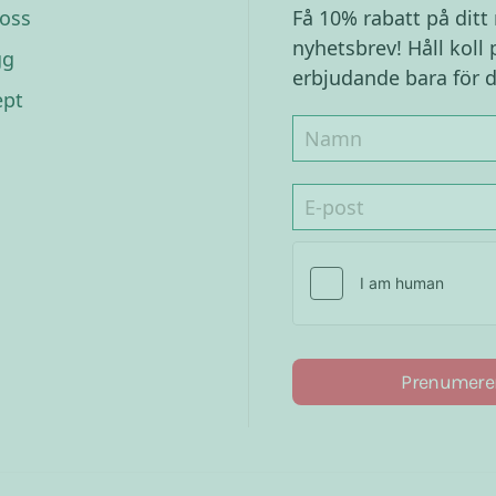
oss
Få 10% rabatt på ditt
nyhetsbrev! Håll koll 
gg
erbjudande bara för d
ept
Prenumere