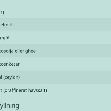
en
elmjöl
emjöl
osolja eller ghee
kosnketar
l (ceylon)
lt (oraffinerat havssalt)
yllning