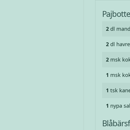
Pajbott
2
dl
mand
2
dl
havr
2
msk
kok
1
msk
ko
1
tsk
kane
1
nypa
sa
Blåbärsf