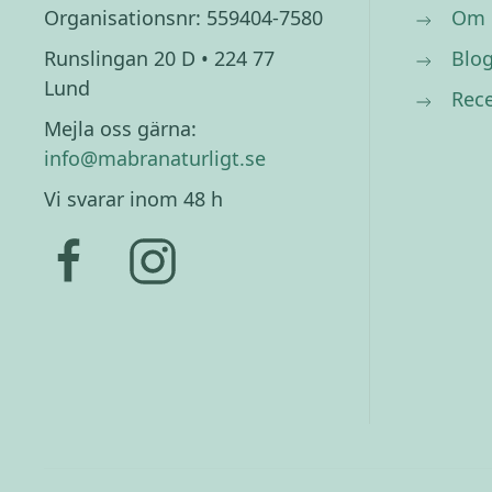
Organisationsnr: 559404-7580
Om 
Runslingan 20 D • 224 77
Blo
Lund
Rec
Mejla oss gärna:
info@mabranaturligt.se
Vi svarar inom 48 h