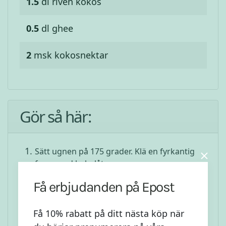
1.5
dl
riven kokos
0.5
dl
ghee
2
msk
kokosnektar
Gör så här:
Sätt ugnen på 175 grader. Klä en fyrkantig
form med bakplåtspapper,
Blanda alla ingredienserna till botten i en
Få erbjudanden på Epost
bunke och tryck ut smeten jämnt på
bakplåtspappret.
Få 10% rabatt på ditt nästa köp när
Sätt i ugnen i ca 15 min.