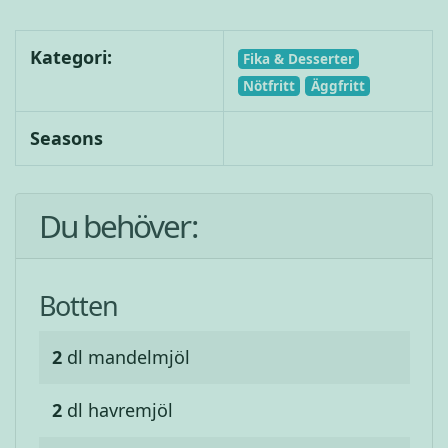
Kategori:
Fika & Desserter
Nötfritt
Äggfritt
Seasons
Du behöver:
Botten
2
dl
mandelmjöl
2
dl
havremjöl