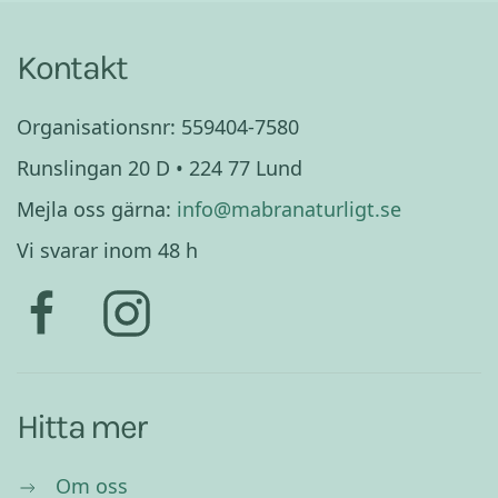
t
Kontakt
Organisationsnr: 559404-7580
Runslingan 20 D • 224 77 Lund
Mejla oss gärna:
info@mabranaturligt.se
Vi svarar inom 48 h
Hitta mer
Om oss