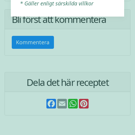
* Gäller enligt särskilda villkor
Bli först att kommentera
Kommentera
Dela det här receptet
F
E
W
P
a
m
h
i
c
a
a
n
e
i
t
t
b
l
s
e
o
A
r
o
p
e
k
p
s