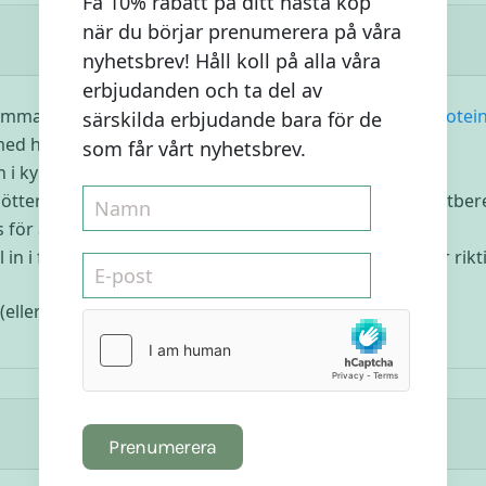
Få 10% rabatt på ditt nästa köp
när du börjar prenumerera på våra
nyhetsbrev! Håll koll på alla våra
erbjudanden och ta del av
man det till ett mjöl eller använd vårt favorit
havreprotei
särskilda erbjudande bara för de
ed havren tills det bildas en klump.
som får vårt nyhetsbrev.
 i kylen.
ötterna,
kokosnektar
, carobpulver och vaniljen. Låt matber
vs för att behålla den krämiga känslan.
in i frysen. Låt den vara där över natten eller om du är rikt
(eller hemmagjord rå choklad) på verket och njut!
Prenumerera