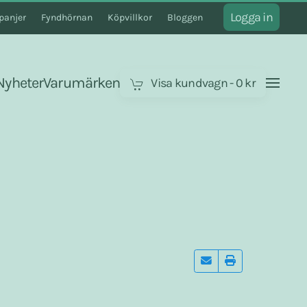
Logga in
anjer
Fyndhörnan
Köpvillkor
Bloggen
Nyheter
Varumärken
Visa kundvagn
-
0 kr