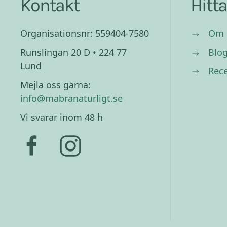
Kontakt
Hitt
Organisationsnr: 559404-7580
Om 
Runslingan 20 D • 224 77
Blo
Lund
Rec
Mejla oss gärna:
info@mabranaturligt.se
Vi svarar inom 48 h