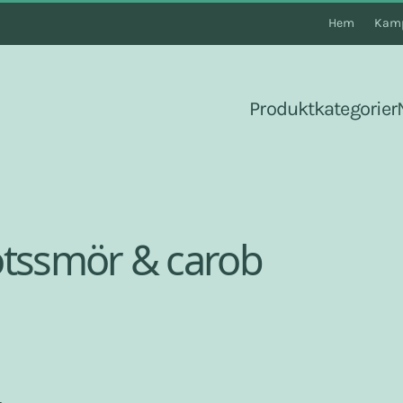
Hem
Kamp
Produktkategorier
ötssmör & carob