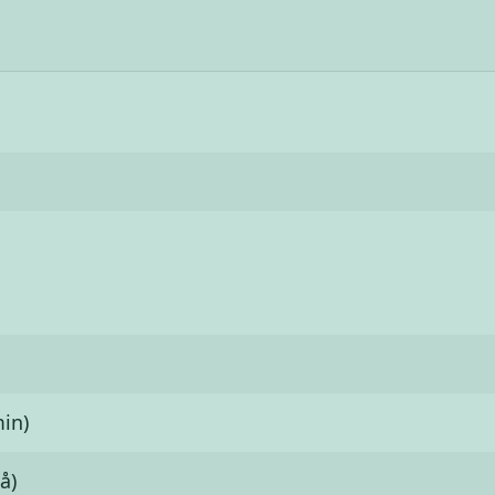
in)
å)