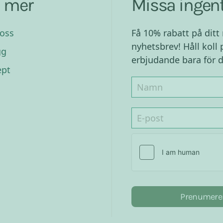
a mer
Missa ingent
oss
Få 10% rabatt på ditt
nyhetsbrev! Håll koll 
gg
erbjudande bara för d
ept
Prenumere