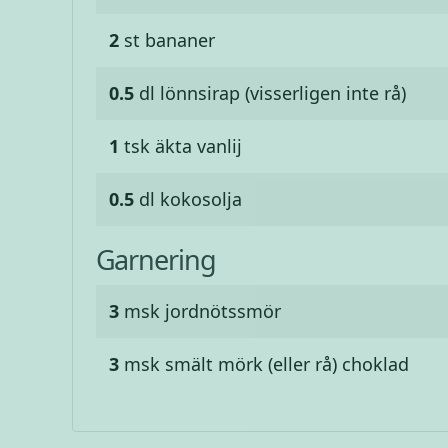
2
st
bananer
0.5
dl
lönnsirap (visserligen inte rå)
1
tsk
äkta vanlij
0.5
dl
kokosolja
Garnering
3
msk
jordnötssmör
3
msk
smält mörk (eller rå) choklad