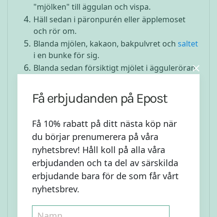
"mjölken" till äggulan och vispa.
Häll sedan i päronpurén eller äpplemoset
och rör om.
Blanda mjölen, kakaon, bakpulvret och
saltet
i en bunke för sig.
Blanda sedan försiktigt mjölet i ägguleröran
och rör om så att inga klumpar finns kvar.
Vänd sedan ner äggvitan och fördela
Få erbjudanden på Epost
försiktigt runt i smeten.
Är smeten för tunn häll i lite mer
Få 10% rabatt på ditt nästa köp när
potatis-/rismjöl, är den för tjock häll i lite
du börjar prenumerera på våra
mer "mjölk".
nyhetsbrev! Håll koll på alla våra
Låt smeten kyla i kylskåp i några minuter.
erbjudanden och ta del av särskilda
Förbered under tiden muffinsformarna.
erbjudande bara för de som får vårt
Fördela sedan smeten jämnt i
nyhetsbrev.
muffinsformarna. Det blir ca 10-12 stycken
beroende på storleken av muffinsformarna.
Grädda i ugnen i ca 30 minuter (+/- minuter,