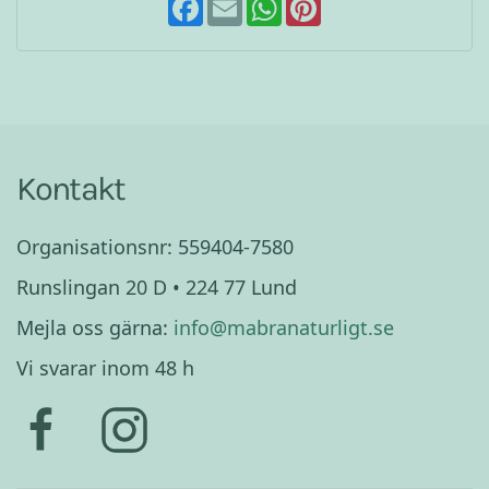
a
m
h
i
c
a
a
n
e
i
t
t
b
l
s
e
o
A
r
o
p
e
k
p
s
t
Kontakt
Organisationsnr: 559404-7580
Runslingan 20 D • 224 77 Lund
Mejla oss gärna:
info@mabranaturligt.se
Vi svarar inom 48 h