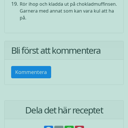
Rör ihop och kladda ut på chokladmuffinsen.
Garnera med annat som kan vara kul att ha
på.
Bli först att kommentera
Kommentera
Dela det här receptet
F
E
W
P