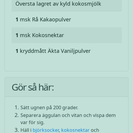
Översta lagret av kyld kokosmjölk
1
msk
Rå Kakaopulver
1
msk
Kokosnektar
1
kryddmått
Äkta Vaniljpulver
Gör så här:
Sätt ugnen på 200 grader.
Separera äggulan och vitan och vispa dem
var för sig.
Häll i
björksocker
,
kokosnektar
och