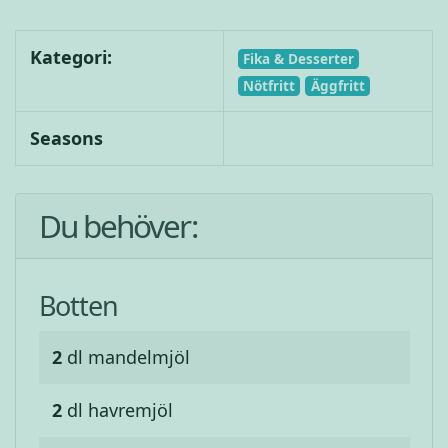
Kategori:
Fika & Desserter
Nötfritt
Äggfritt
Seasons
Du behöver:
Botten
2
dl
mandelmjöl
2
dl
havremjöl