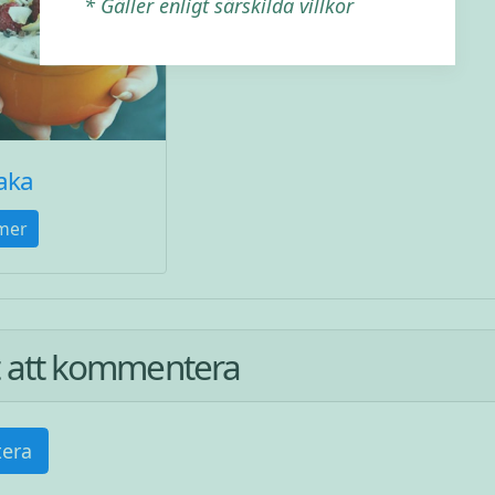
* Gäller enligt särskilda villkor
aka
mer
st att kommentera
era