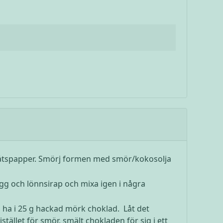
låtspapper. Smörj formen med smör/kokosolja
gg och lönnsirap och mixa igen i några
 ha i 25 g hackad mörk choklad. Låt det
ället för smör, smält chokladen för sig i ett