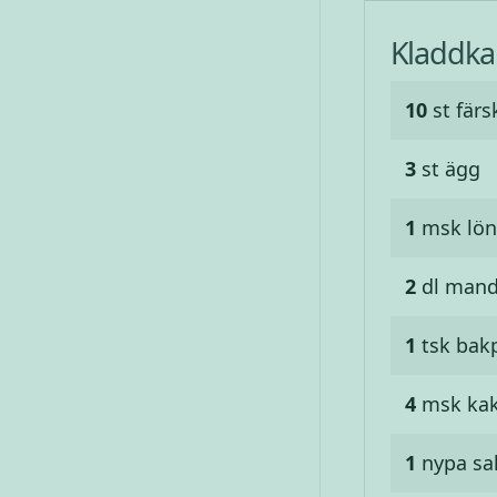
Kladdka
10
st
färs
3
st
ägg
1
msk
lön
2
dl
mand
1
tsk
bak
4
msk
ka
1
nypa
sa