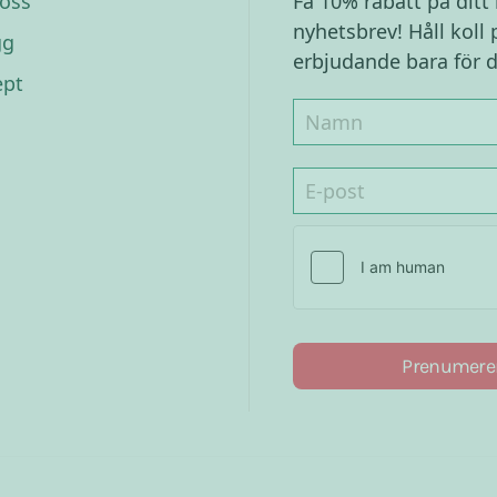
oss
Få 10% rabatt på ditt
nyhetsbrev! Håll koll 
gg
erbjudande bara för d
ept
Prenumere