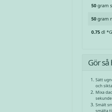
50
gram
50
gram
0.75
dl
*G
Gör så 
Sätt ugn
och sikta
Mixa dad
sekunder
Smält sm
smälta t