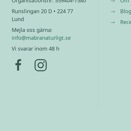
Organisationsnr: 559404-7580
Om 
Runslingan 20 D • 224 77
Blo
Lund
Rec
Mejla oss gärna:
info@mabranaturligt.se
Vi svarar inom 48 h