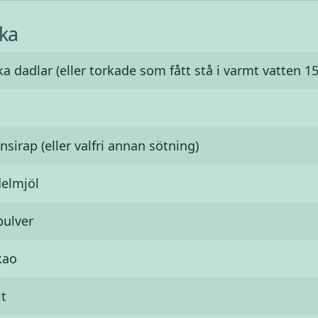
ka
ka dadlar (eller torkade som fått stå i varmt vatten 1
nsirap (eller valfri annan sötning)
elmjöl
pulver
kao
lt