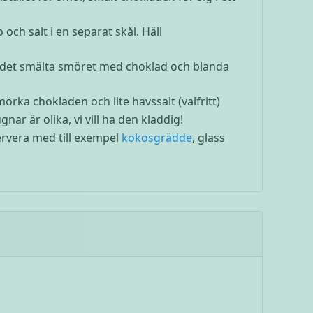
och salt i en separat skål. Häll
 i det smälta smöret med choklad och blanda
ka chokladen och lite havssalt (valfritt)
nar är olika, vi vill ha den kladdig!
servera med till exempel
kokosgrädde
, glass