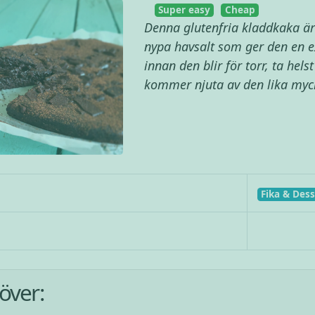
Super easy
Cheap
Denna glutenfria kladdkaka ä
nypa havsalt som ger den en ex
innan den blir för torr, ta hels
kommer njuta av den lika myck
Fika & Dess
över: