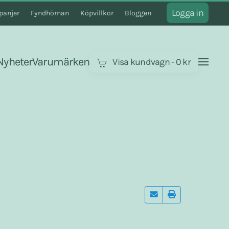
Logga in
anjer
Fyndhörnan
Köpvillkor
Bloggen
Nyheter
Varumärken
Visa kundvagn
-
0 kr