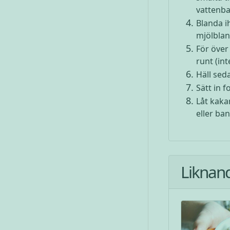
vattenba
Blanda i
mjölblan
För över
runt (int
Häll sed
Sätt in f
Låt kaka
eller ba
Liknan