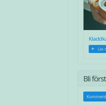
Kladdk
Läs 
Bli för
Komment