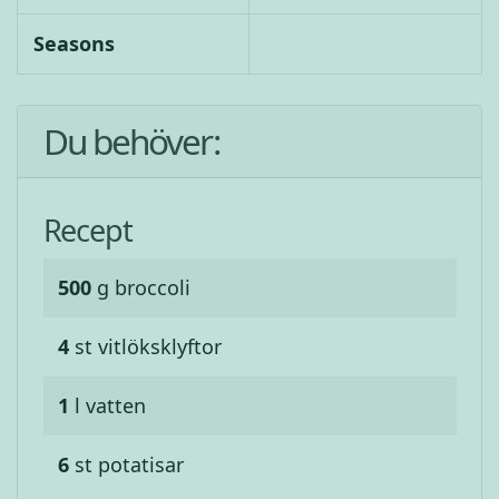
Seasons
Du behöver:
Recept
500
g
broccoli
4
st
vitlöksklyftor
1
l
vatten
6
st
potatisar