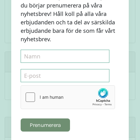
du börjar prenumerera på våra
nyhetsbrev! Håll koll på alla våra
erbjudanden och ta del av särskilda
erbjudande bara för de som får vårt
nyhetsbrev.
Bli först att kommentera
Kommentera
Dela det här receptet
Prenumerera