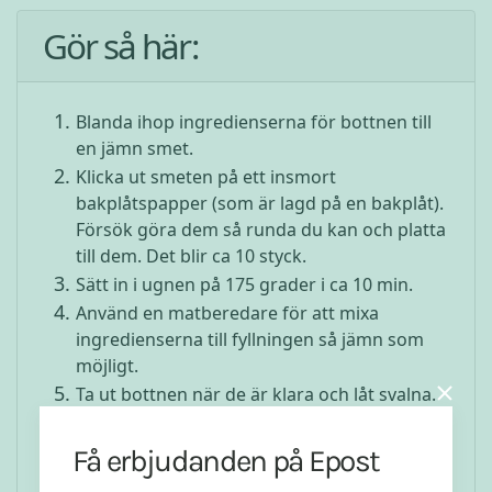
Gör så här:
Blanda ihop ingredienserna för bottnen till
en jämn smet.
Klicka ut smeten på ett insmort
bakplåtspapper (som är lagd på en bakplåt).
Försök göra dem så runda du kan och platta
till dem. Det blir ca 10 styck.
Sätt in i ugnen på 175 grader i ca 10 min.
Använd en matberedare för att mixa
ingredienserna till fyllningen så jämn som
möjligt.
Ta ut bottnen när de är klara och låt svalna.
Klicka sedan på fyllningen på bottnarna.
In med dem i frysen en stund så det blir
Få erbjudanden på Epost
lättare att doppa dem i chokladen.