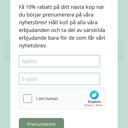
Smält under tiden chokladen i ett vattenbad.
Få 10% rabatt på ditt nästa köp när
Doppa kakorna i chokladen och placera i
du börjar prenumerera på våra
kylskåpet för att svalna.
nyhetsbrev! Håll koll på alla våra
erbjudanden och ta del av särskilda
erbjudande bara för de som får vårt
nyhetsbrev.
Liknande Recept
Prenumerera