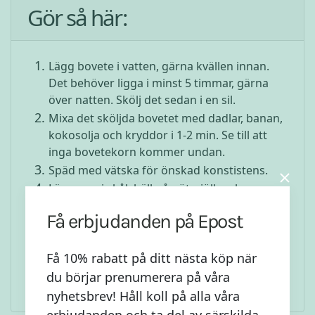
Gör så här:
Lägg bovete i vatten, gärna kvällen innan.
Det behöver ligga i minst 5 timmar, gärna
över natten. Skölj det sedan i en sil.
Mixa det sköljda bovetet med dadlar, banan,
kokosolja och kryddor i 1-2 min. Se till att
inga bovetekorn kommer undan.
Späd med vätska för önskad konstistens.
Lägg upp i skål, häll på nötmjölk och garnera
med bär, frukter och nötter.
Få erbjudanden på Epost
* Går du på anticandida-diet eller vill dra ner
på sockret av anra anledningar, ersätt banan
Få 10% rabatt på ditt nästa köp när
och dadlar med att garnera med mer hallon
(eller vilket bär du än föredrar).
du börjar prenumerera på våra
nyhetsbrev! Håll koll på alla våra
erbjudanden och ta del av särskilda