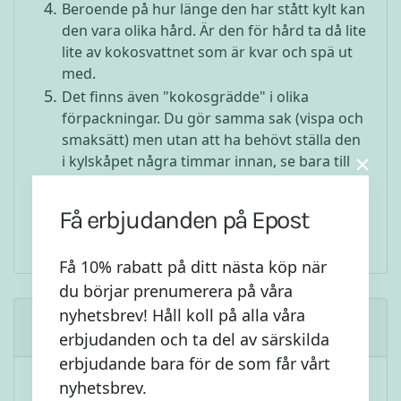
Beroende på hur länge den har stått kylt kan
den vara olika hård. Är den för hård ta då lite
lite av kokosvattnet som är kvar och spä ut
med.
Det finns även "kokosgrädde" i olika
förpackningar. Du gör samma sak (vispa och
smaksätt) men utan att ha behövt ställa den
i kylskåpet några timmar innan, se bara till
att inte ha haft den placerad i direkt värme
av något slag så den har behållit sin
Få erbjudanden på Epost
"hårdare gräddigare" konsistens.
Få 10% rabatt på ditt nästa köp när
du börjar prenumerera på våra
nyhetsbrev! Håll koll på alla våra
Bli först att kommentera
erbjudanden och ta del av särskilda
erbjudande bara för de som får vårt
nyhetsbrev.
Kommentera