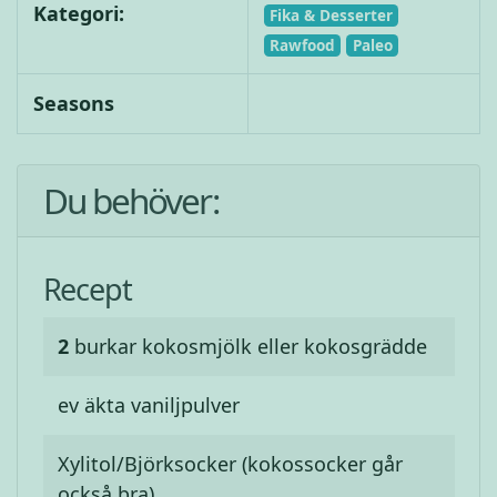
Kategori:
Fika & Desserter
Rawfood
Paleo
Seasons
Du behöver:
Recept
2
burkar
kokosmjölk eller kokosgrädde
ev äkta vaniljpulver
Xylitol/Björksocker (kokossocker går
också bra)