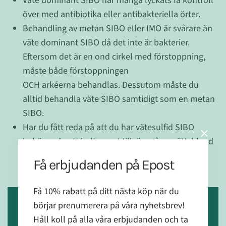
Väte dominant SIBO har många lyckats få kontroll
över med antibiotika eller antibakteriella örter.
Behandling av metan SIBO eller IMO är svårare än
väte dominant SIBO då det inte är bakterier.
Eftersom det är en ond cirkel med förstoppning,
måste både förstoppningen
OCH arkéerna behandlas.
Dessutom måste du
alltid behandla väte SIBO samtidigt som en metan
SIBO.
Har du fått reda på att du har vätesulfid SIBO
behöver du ett helt annat tillvägagångssätt, bland
annat behöver du undvika mat och tillskott som
Få erbjudanden på Epost
innehåller svavel.
Få 10% rabatt på ditt nästa köp när du
börjar prenumerera på våra nyhetsbrev!
Funktionsmedicinsk behandling
Håll koll på alla våra erbjudanden och ta