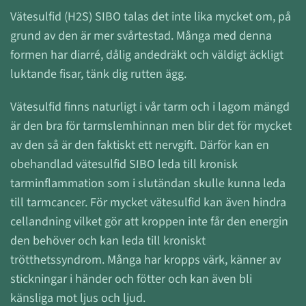
Vätesulfid (H2S) SIBO talas det inte lika mycket om, på
grund av den är mer svårtestad. Många med denna
formen har diarré, dålig andedräkt och väldigt äckligt
luktande fisar, tänk dig rutten ägg.
Vätesulfid finns naturligt i vår tarm och i lagom mängd
är den bra för tarmslemhinnan men blir det för mycket
av den så är den faktiskt ett nervgift. Därför kan en
obehandlad vätesulfid SIBO leda till kronisk
tarminflammation som i slutändan skulle kunna leda
till tarmcancer. För mycket vätesulfid kan även hindra
cellandning vilket gör att kroppen inte får den energin
den behöver och kan leda till kroniskt
trötthetssyndrom. Många har kropps värk, känner av
stickningar i händer och fötter och kan även bli
känsliga mot ljus och ljud.