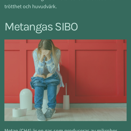
trötthet och huvudvärk.
Metangas SIBO
Metan (CH4) är en gas som produceras av mikrober