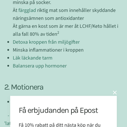
minska på socker.
Ät
färgglad
riktig mat som innehåller skyddande
näringsämnen som antioxidanter
Ät gärna en kost som är mer åt LCHF/Keto hållet i
2
alla fall 80% av tiden
Detoxa kroppen från miljögifter
Minska inflammationer i kroppen
Läk läckande tarm
Balansera upp hormoner
2. Motionera
HIIT
Få erbjudanden på Epost
- Läs mer: "5 skäl att HIIT även passar oss
'latmaskar'"
Få 10% rabatt på ditt nästa köp när du