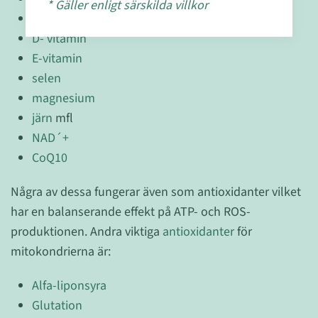
* Gäller enligt särskilda villkor
C-vitamin
D- vitamin
E-vitamin
selen
magnesium
järn
mfl
NAD´+
CoQ10
Några av dessa fungerar även som antioxidanter vilket
har en balanserande effekt på ATP- och ROS-
produktionen. Andra viktiga
antioxidanter
för
mitokondrierna är:
Alfa-liponsyra
Glutation