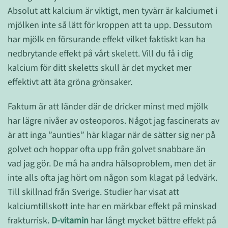
Absolut att kalcium är viktigt, men tyvärr är kalciumet i
mjölken inte så lätt för kroppen att ta upp. Dessutom
har mjölk en försurande effekt vilket faktiskt kan ha
nedbrytande effekt på vårt skelett. Vill du få i dig
kalcium för ditt skeletts skull är det mycket mer
effektivt att äta gröna grönsaker.
Faktum är att länder där de dricker minst med mjölk
har lägre nivåer av osteoporos. Något jag fascinerats av
är att inga ”aunties” här klagar när de sätter sig ner på
golvet och hoppar ofta upp från golvet snabbare än
vad jag gör. De må ha andra hälsoproblem, men det är
inte alls ofta jag hört om någon som klagat på ledvärk.
Till skillnad från Sverige. Studier har visat att
kalciumtillskott inte har en märkbar effekt på minskad
frakturrisk.
D-vitamin
har långt mycket bättre effekt på