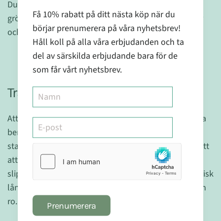
Du behöver näring, mineraler och vitaminer. Ät gröna
Få 10% rabatt på ditt nästa köp när du
grönsaker, nötter, fröer, hälsosamt
protein
, bra fetter
börjar prenumerera på våra nyhetsbrev!
och gärna
benbuljong
.
Håll koll på alla våra erbjudanden och ta
del av särskilda erbjudande bara för de
- Läs mer: "Förbättra (mag)hälsan - långkok"
som får vårt nyhetsbrev.
Träning
Att träna mindre kommer inte hjälpa ditt skelett. Våra
ben är så finurligt konstruerade att de blir bara
starkare och bättre när vi tränar dem. Försök hitta sätt
att röra dig på, att ha åldrats är ingen ursäkt till att
slippa undan träningen – inte om man vill hålla sig frisk
långt upp i åren. Ut och promenera, cykla, simma och
ro. Kom även ihåg att styrketräna!
Prenumerera