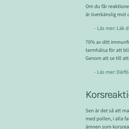
Om du får reaktione
är överkänslig mot o
- Läs mer: Läk 
70% av ditt immunför
tarmhälsa för att bl
Genom att se till at
- Läs mer: Därfö
Korsreakt
Sen är det så att 
med pollen, i alla f
ämnen som korsreag