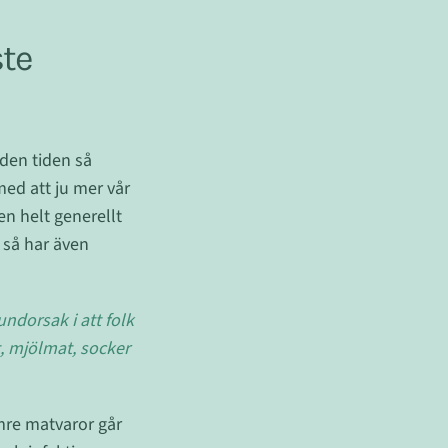
te
 den tiden så
ed att ju mer vår
n helt generellt
 så har även
ndorsak i att folk
t, mjölmat, socker
mre matvaror går