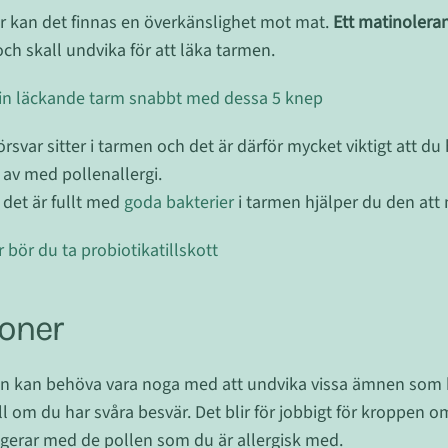
r kan det finnas en överkänslighet mot mat.
Ett matinoleran
ch skall undvika för att läka tarmen.
din läckande tarm snabbt med dessa 5 knep
svar sitter i tarmen och det är därför mycket viktigt att du
i av med pollenallergi.
t det är fullt med
goda bakterier
i tarmen hjälper du den att 
r bör du ta probiotikatillskott
ioner
man kan behöva vara noga med att undvika vissa ämnen som
all om du har svåra besvär. Det blir för jobbigt för kroppen om
erar med de pollen som du är allergisk med.