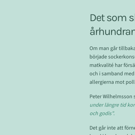
Det som s
århundra
Om man går tillbaka 
började sockerkonsu
matkvalité har förs
och i samband med 
allergierna mot pol
Peter Wilhelmsson sk
under längre tid ko
och godis".
Det går inte att fö