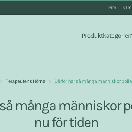
Hem
Kamp
Produktkategorier
Terapeutens Hörna
Därför har så många människor pollen
 så många människor po
nu för tiden