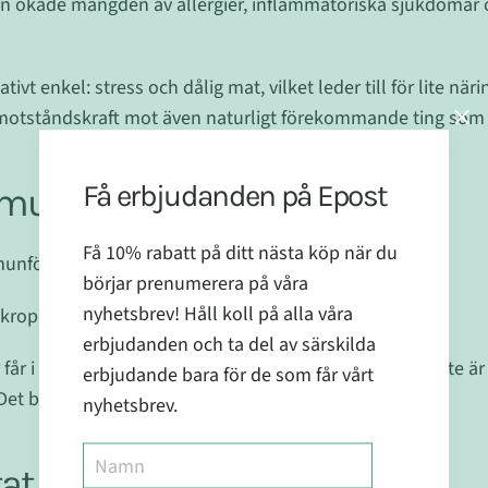
 ökade mängden av allergier, inflammatoriska sjukdomar o
ivt enkel: stress och dålig mat, vilket leder till för lite nä
tståndskraft mot även naturligt förekommande ting som 
Få erbjudanden på Epost
unförsvar - därför
Få 10% rabatt på ditt nästa köp när du
nförsvaret. För det är ju inget fel på pollen!
börjar prenumerera på våra
nyhetsbrev! Håll koll på alla våra
 kroppen så starkt på pollen?
erbjudanden och ta del av särskilda
er får i oss en mängd toxiner och ämnen som kroppen inte är 
erbjudande bara för de som får vårt
 Det blir helt enkelt för mycket för immunförsvaret.
nyhetsbrev.
at av toxiner