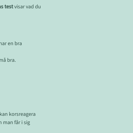
s test
visar vad du
 har en bra
må bra.
 kan korsreagera
 man får i sig