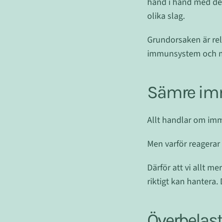
hand i hand med den
olika slag.
Grundorsaken är relat
immunsystem och mo
Sämre imm
Allt handlar om immu
Men varför reagerar
Därför att vi allt m
riktigt kan hantera.
Överbelast