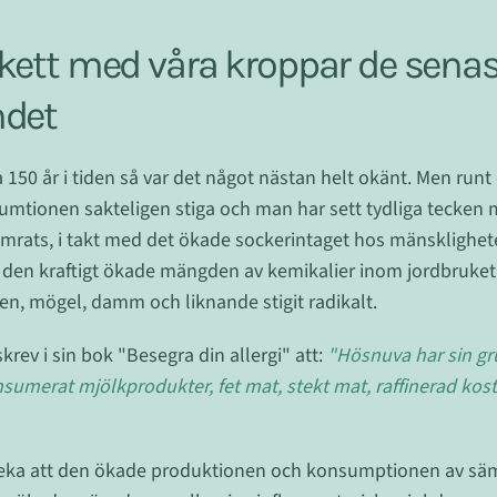
kett med våra kroppar de senas
ndet
150 år i tiden så var det något nästan helt okänt. Men runt
mtionen sakteligen stiga och man har sett tydliga tecken m
ämrats, i takt med det ökade sockerintaget hos mänsklighete
den kraftigt ökade mängden av kemikalier inom jordbruket
len, mögel, damm och liknande stigit radikalt.
rev i sin bok "Besegra din allergi" att:
"Hösnuva har sin gru
nsumerat mjölkprodukter, fet mat, stekt mat, raffinerad kos
rneka att den ökade produktionen och konsumptionen av sä