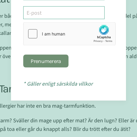
både från luften, tillsatser i maten, bekämpningsmedel p
er, mediciner och toxiner som bildats av för mycket
kallande mat osv…
oppen kämpa med att avgifta. Men om gifter samlas i kropp
r överbelastade kan man likna det vid en soptunna som aldri
Prenumerera
* Gäller enligt särskilda villkor
 Tarm
ergier har inte en bra mag-tarmfunktion.
arm? Sväller din mage upp efter mat? Är den lugn? Eller är 
å toa eller går du knappt alls? Blir du trött efter du ätit?