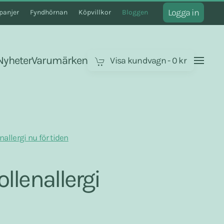
Logga in
anjer
Fyndhörnan
Köpvillkor
Bloggen
Nyheter
Varumärken
Visa kundvagn
-
0 kr
allergi nu för tiden
llenallergi