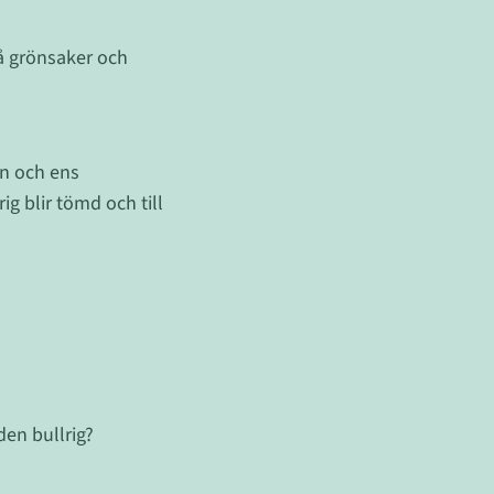
å grönsaker och
en och ens
g blir tömd och till
den bullrig?