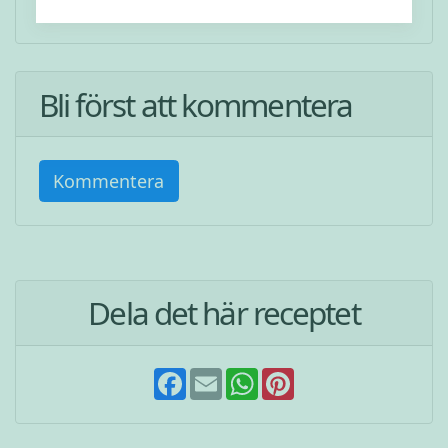
Bli först att kommentera
Kommentera
Dela det här receptet
F
E
W
P
a
m
h
i
c
a
a
n
e
i
t
t
b
l
s
e