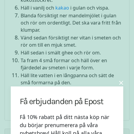
Häll i vanilj och
kakao
i gulan och vispa.
Blanda försiktigt ner mandelmjölet i gulan
och rör om ordentligt. Det ska vara fritt från
klumpar.
Vänd sedan försiktigt ner vitan i smeten och
rör om till en mjuk smet.
Häll sedan i smält ghee och rör om.
Ta fram 4 små formar och häll över en
fjärdedel av smeten i varje form.
Häll lite vatten i en långpanna och sätt de
små formarna på den.
Sätt in i ugnen och vänta 12 min. Känn med
sticka om det är den konsistensen du vill ha.
Få erbjudanden på Epost
Annars kan du ha dem i längre (max 20 min).
Få 10% rabatt på ditt nästa köp när
du börjar prenumerera på våra
nyhetsbrev! Håll koll på alla våra