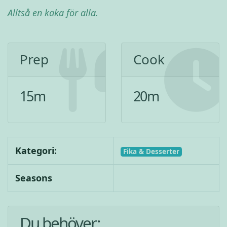
Alltså en kaka för alla.
Prep
Cook
15
m
20
m
Kategori:
Fika & Desserter
Seasons
Du behöver: