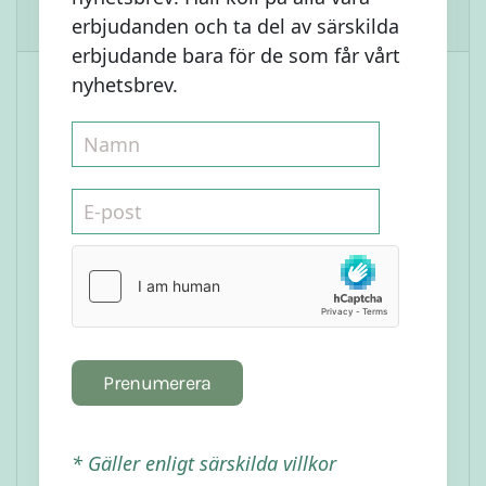
Liknande Recept
erbjudanden och ta del av särskilda
erbjudande bara för de som får vårt
nyhetsbrev.
Prenumerera
Lyxig kladdkaka
* Gäller enligt särskilda villkor
Läs mer