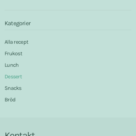
o
A
r
o
p
e
k
p
s
t
Kategorier
Alla recept
Frukost
Lunch
Dessert
Snacks
Bröd
Kontakt