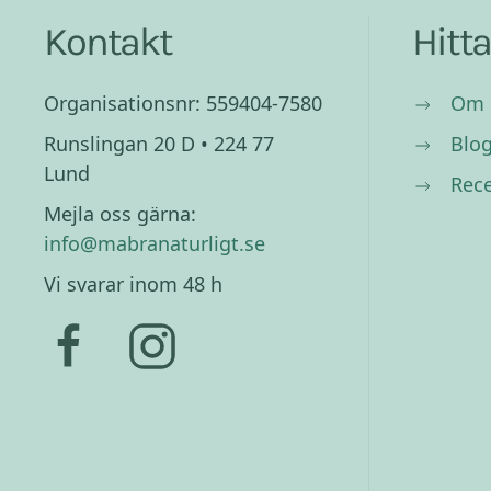
Kontakt
Hitt
Organisationsnr: 559404-7580
Om 
Runslingan 20 D • 224 77
Blo
Lund
Rec
Mejla oss gärna:
info@mabranaturligt.se
Vi svarar inom 48 h