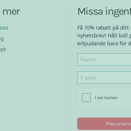
a mer
Missa ingent
oss
Få 10% rabatt på ditt
nyhetsbrev! Håll koll 
gg
erbjudande bara för d
ept
Prenumere