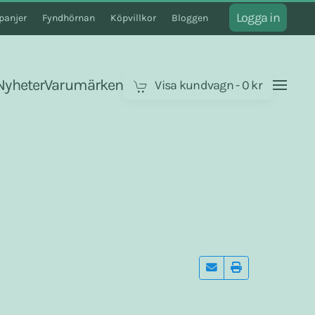
Logga in
anjer
Fyndhörnan
Köpvillkor
Bloggen
Nyheter
Varumärken
Visa kundvagn
-
0 kr