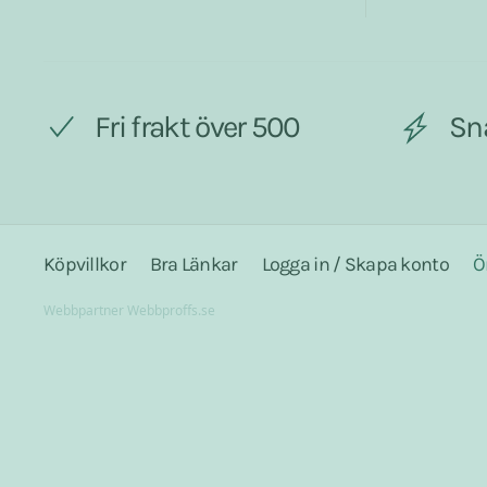
Fri frakt över 500
Sn
Köpvillkor
Bra Länkar
Logga in / Skapa konto
Ö
Webbpartner
Webbproffs.se