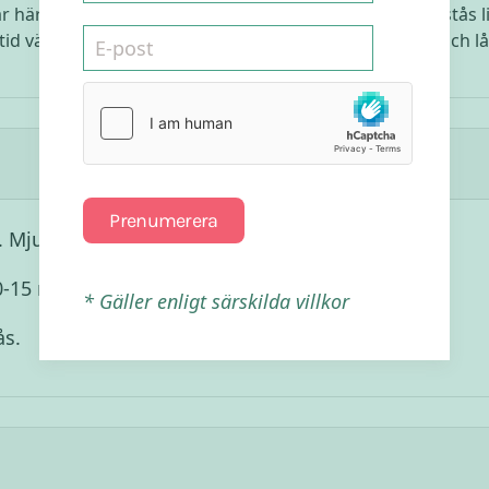
 är här lösningen: Gör din egen ketchup! Det kräver förstås l
ltid värt ansträngningen, både kortsiktigt för smaken och lån
Prenumerera
 Mjukt ska det bli.
0-15 min.
* Gäller enligt särskilda villkor
ås.