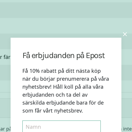
Få erbjudanden på Epost
r färsk)
Få 10% rabatt på ditt nästa köp
när du börjar prenumerera på våra
nyhetsbrev! Håll koll på alla våra
erbjudanden och ta del av
särskilda erbjudande bara för de
som får vårt nyhetsbrev.
ar på en bit ketchup på maten när lusten faller på men inte 