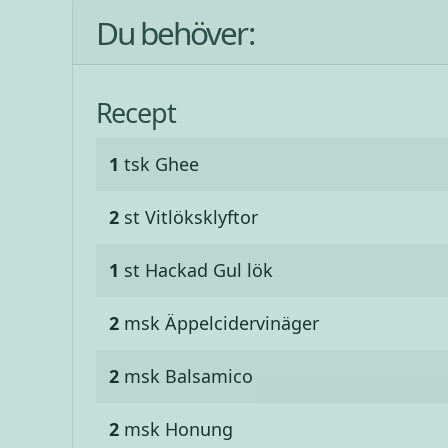
Du behöver:
Recept
1
tsk
Ghee
2
st
Vitlöksklyftor
1
st
Hackad Gul lök
2
msk
Äppelcidervinäger
2
msk
Balsamico
2
msk
Honung