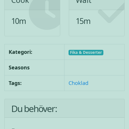
Cook
Wait
10
m
15
m
Kategori:
Fika & Desserter
Seasons
Tags:
Choklad
Du behöver: