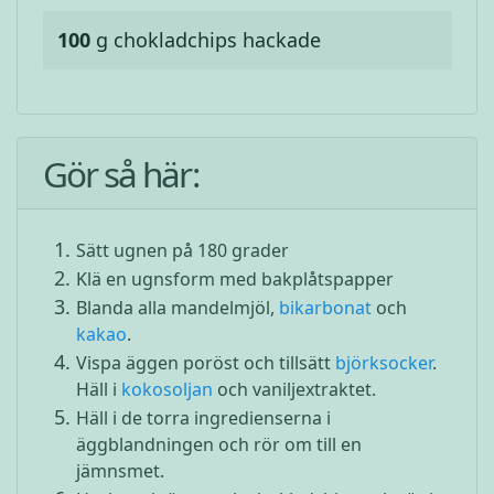
100
g
chokladchips hackade
Gör så här:
Sätt ugnen på 180 grader
Klä en ugnsform med bakplåtspapper
Blanda alla mandelmjöl,
bikarbonat
och
kakao
.
Vispa äggen poröst och tillsätt
björksocker
.
Häll i
kokosoljan
och vaniljextraktet.
Häll i de torra ingredienserna i
äggblandningen och rör om till en
jämnsmet.