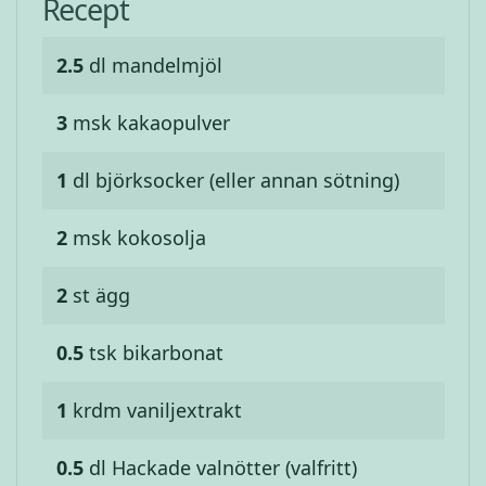
Recept
2.5
dl
mandelmjöl
3
msk
kakaopulver
1
dl
björksocker (eller annan sötning)
2
msk
kokosolja
2
st
ägg
0.5
tsk
bikarbonat
1
krdm
vaniljextrakt
0.5
dl
Hackade valnötter (valfritt)