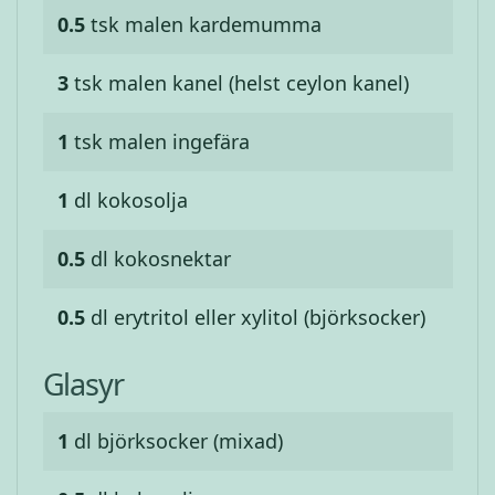
0.5
tsk
malen kardemumma
3
tsk
malen kanel (helst ceylon kanel)
1
tsk
malen ingefära
1
dl
kokosolja
0.5
dl
kokosnektar
0.5
dl
erytritol eller xylitol (björksocker)
Glasyr
1
dl
björksocker (mixad)