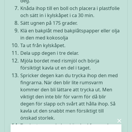
deg.
Knåda ihop till en boll och placera i plastfolie
och sätt in i kylskåpet i ca 30 min.
Sätt ugnen på 175 grader.
Klä en bakplåt med bakplåtspapper eller olja
in den med kokosolja
Ta ut från kylskåpet.
Dela upp degen i tre delar.
Mjöla bordet med rismjöl och börja
försiktigt kavla ut en del i taget.
Spricker degen kan du trycka ihop den med
fingrarna. När den blir lite rumsvarm
kommer den bli lättare att trycka ut. Men
viktigt den inte blir för varm för då blir
degen för slapp och svårt att hålla ihop. Så
kavla ut den snabbt men försiktigt till
önskad storlek.
Tryck ut pepparkakor i önskad form och