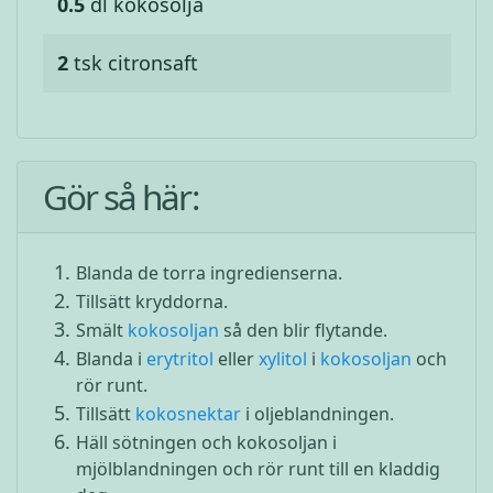
0.5
dl
kokosolja
2
tsk
citronsaft
Gör så här:
Blanda de torra ingredienserna.
Tillsätt kryddorna.
Smält
kokosoljan
så den blir flytande.
Blanda i
erytritol
eller
xylitol
i
kokosoljan
och
rör runt.
Tillsätt
kokosnektar
i oljeblandningen.
Häll sötningen och kokosoljan i
mjölblandningen och rör runt till en kladdig