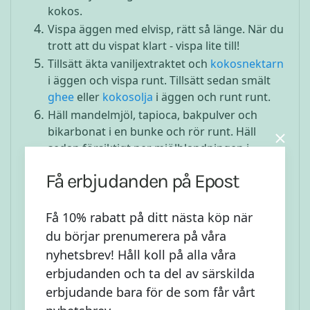
kokos.
Vispa äggen med elvisp, rätt så länge. När du
trott att du vispat klart - vispa lite till!
Tillsätt äkta vaniljextraktet och
kokosnektarn
i äggen och vispa runt. Tillsätt sedan smält
ghee
eller
kokosolja
i äggen och runt runt.
Häll mandelmjöl, tapioca, bakpulver och
bikarbonat i en bunke och rör runt. Häll
sedan försiktigt ner mjölblandningen i
äggvispet samtidigt som du vispar på låg
Få erbjudanden på Epost
hastighet så det blir till en slät smet.
Häll i smeten i springformen och sätt in i
ugnen.
Få 10% rabatt på ditt nästa köp när
Ha den inne i ugnen i ca 30-40 min. Tills den
du börjar prenumerera på våra
är gyllenbrun och när du sätter ner en sticka
nyhetsbrev! Håll koll på alla våra
i den så ska den komma ut utan kladd på.
erbjudanden och ta del av särskilda
Under tiden kakan är i ugnen - mosa eller
erbjudande bara för de som får vårt
mixa 1-2 stycken bananer och blanda ner