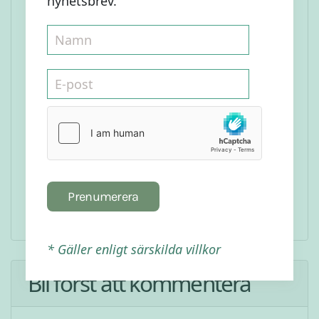
nyhetsbrev.
kokosnektar i banansmeten.
När kakan är klar låt den svalna
helt
innan
du rör den. När den är helt svalnad ta en
vass kniv och dela den i två delar, så du har
två tortbottnar.
Nagga den nedre tårtbotten med en gaffel.
Smet på bananmoset på den nedre
tårtbotten och sätt sedan på den övre
tårtbottnen.
Innan servering:
Dekorera tårtan med kokosgrädde och
Prenumerera
jordgubbar.
* Gäller enligt särskilda villkor
Bli först att kommentera