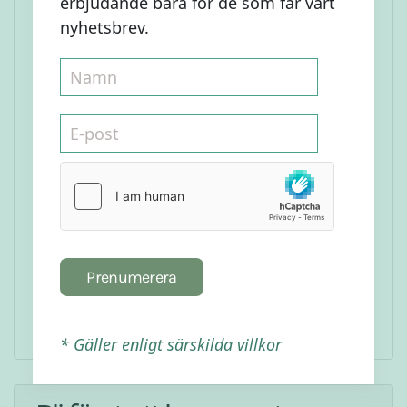
erbjudande bara för de som får vårt
ljudet av fräsande pannkakor och känn hur
nyhetsbrev.
aptiten ökar.
Servera med valfria tillbehör och ett gott te
/ finkaffe. Gör en pannkakstårta om du är på
tårthumör :)
Prenumerera
* Gäller enligt särskilda villkor