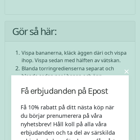
Gör så här:
Vispa bananerna, kläck äggen däri och vispa
ihop. Vispa sedan med hälften av vätskan.
Blanda torringredienserna separat och
blanda sedan ner i banan och ägg.
Häll på med mer vätska tills du får en lagom
Få erbjudanden på Epost
rinnig pannkakssmet.
Hetta upp pannan (använd allrahelst en
Få 10% rabatt på ditt nästa köp när
välanvänd gjutjärnspanna) och lägg sedan i
ghee för bästa non-stick-effekt. Det tar runt
du börjar prenumerera på våra
1 minut per sida på hög värme.
nyhetsbrev! Håll koll på alla våra
Fyll på med någon tesked ghee efter varje
erbjudanden och ta del av särskilda
färdig pannkaka. Lyssna på det terapeutiska