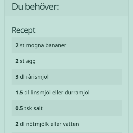
Du behöver:
Recept
2
st
mogna bananer
2
st
ägg
3
dl
rårismjöl
1.5
dl
linsmjöl eller durramjöl
0.5
tsk
salt
2
dl
nötmjölk eller vatten