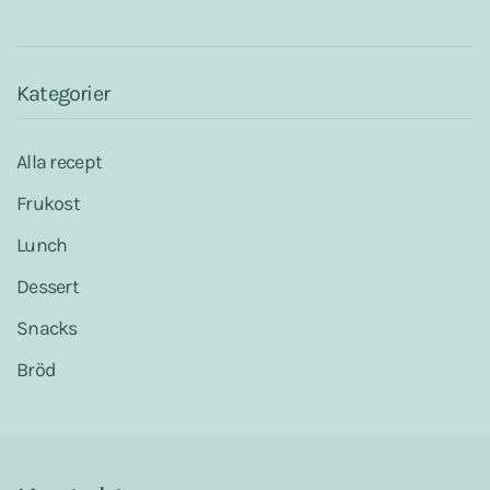
b
l
s
e
o
A
r
o
p
e
k
p
s
t
Kategorier
Alla recept
Frukost
Lunch
Dessert
Snacks
Bröd