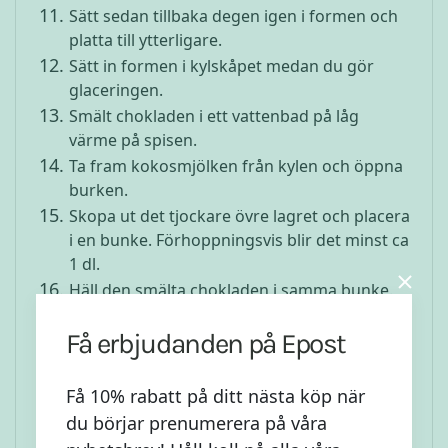
Sätt sedan tillbaka degen igen i formen och
platta till ytterligare.
Sätt in formen i kylskåpet medan du gör
glaceringen.
Smält chokladen i ett vattenbad på låg
värme på spisen.
Ta fram kokosmjölken från kylen och öppna
burken.
Skopa ut det tjockare övre lagret och placera
i en bunke. Förhoppningsvis blir det minst ca
1 dl.
Häll den smälta chokladen i samma bunke.
Vispa med en elvisp så det blir tjockt och
Få erbjudanden på Epost
krämigt.
Tillsätt sötningen och saltet och vispa. Du
kan använda
björksocker/xylitol
eller någon
Få 10% rabatt på ditt nästa köp när
annan sötning du föredrar.
du börjar prenumerera på våra
Ta ut formen från kylskåpet. Fördela