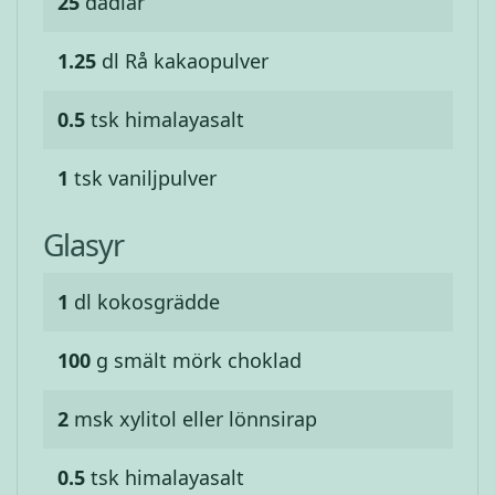
25
dadlar
1.25
dl
Rå kakaopulver
0.5
tsk
himalayasalt
1
tsk
vaniljpulver
Glasyr
1
dl
kokosgrädde
100
g
smält mörk choklad
2
msk
xylitol eller lönnsirap
0.5
tsk
himalayasalt