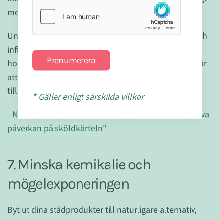
med vila.
Undvik koffein, alkohol, socker, ”vita kolhydrater” och
inflammationshöjande livsmedel. Eventuellt gör ett
Prenumerera
hormonellt test och ta hjälp av en näringsterapeut för
att hjälpa dig att ta itu med de underliggande skälen
till att du eventuellt har en hormonobalans.
* Gäller enligt särskilda villkor
- Näringsterapeuten om: "Östrogendominans negativa
påverkan på sköldkörteln"
7. Minska kemikalie och
mögelexponeringen
Byt ut dina städprodukter till naturligare alternativ,