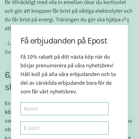
får tillräckligt med vila in emellan ökar du kortisolet
och gör att kroppen får brist på viktiga elektrolyter och
du får brist på energi. Träningen du gör ska hjälpa dig
att bli gladare och mer energisk inte tvärtom.
Få erbjudanden på Epost
- Läs mer: "Misstaget många kvinnor gör med sin
livsstil och träning"
Få 10% rabatt på ditt nästa köp när du
börjar prenumerera på våra nyhetsbrev!
6. Kolla upp dina hormoner och
Håll koll på alla våra erbjudanden och ta
del av särskilda erbjudande bara för de
sköldkörtel
som får vårt nyhetsbrev.
En för låg funktion i sköldkörteln, trötta binjurar och
könshormonobalanser
kan alla vara kopplade till
varandra och till hjärndimman du kämpar med. Denna
obalans kommer ofta av dålig stresshantering, dålig
kosthållning, allergier/intoleranser och inte tillräckligt