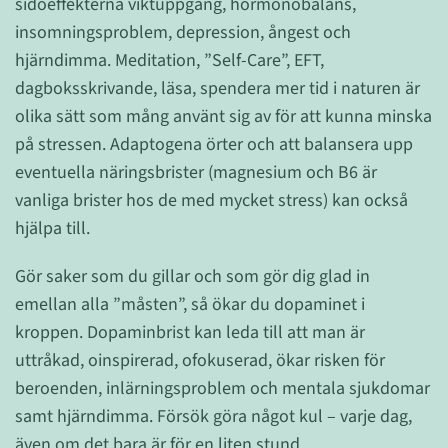
sidoeffekterna viktuppgång, hormonobalans,
insomningsproblem, depression, ångest och
hjärndimma. Meditation, ”Self-Care”, EFT,
dagboksskrivande, läsa, spendera mer tid i naturen är
olika sätt som mång använt sig av för att kunna minska
på stressen. Adaptogena örter och att balansera upp
eventuella näringsbrister (magnesium och B6 är
vanliga brister hos de med mycket stress) kan också
hjälpa till.
Gör saker som du gillar och som gör dig glad in
emellan alla ”måsten”, så ökar du dopaminet i
kroppen. Dopaminbrist kan leda till att man är
uttråkad, oinspirerad, ofokuserad, ökar risken för
beroenden, inlärningsproblem och mentala sjukdomar
samt hjärndimma. Försök göra något kul – varje dag,
även om det bara är för en liten stund.