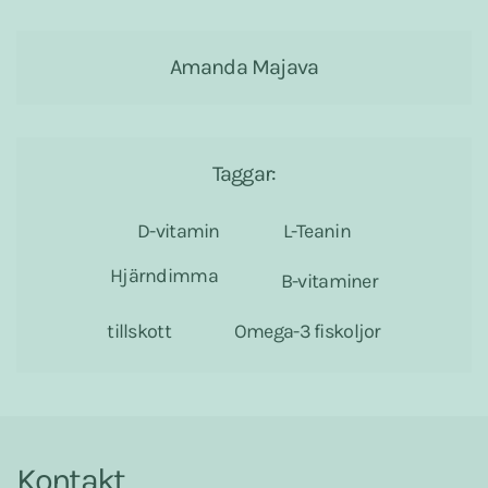
Amanda Majava
Taggar:
D-vitamin
L-Teanin
Hjärndimma
B-vitaminer
tillskott
Omega-3 fiskoljor
Kontakt