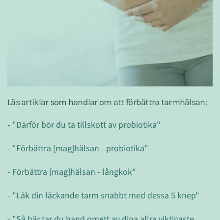
Läs artiklar som handlar om att förbättra tarmhälsan:
- "Därför bör du ta tillskott av probiotika"
- "Förbättra [mag]hälsan - probiotika"
- Förbättra [mag]hälsan - långkok"
- "Läk din läckande tarm snabbt med dessa 5 knep"
- "Så här tar du hand omett av dina allra viktigaste