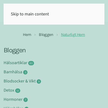
(0)
Skip to main content
Hem
Bloggen
Naturligt Hem
Bloggen
Hälsoartiklar
60
Barnhälsa
3
Blodsocker & Vikt
9
Detox
12
Hormoner
7