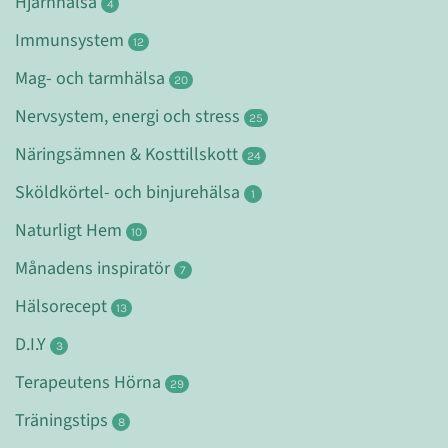
Hjärnhälsa
4
Immunsystem
12
Mag- och tarmhälsa
20
Nervsystem, energi och stress
25
Näringsämnen & Kosttillskott
24
Sköldkörtel- och binjurehälsa
1
Naturligt Hem
10
Månadens inspiratör
7
Hälsorecept
13
D.I.Y
3
Terapeutens Hörna
29
Träningstips
8