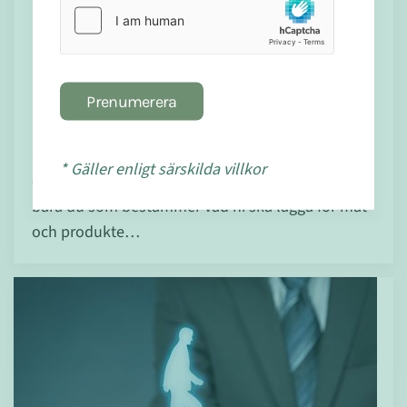
Det är dags att ta ansvar - 3 sätt
hur du kan göra din del!
Prenumerera
Det är dags att ta ansvar. Det är endast du som
kan bestämma hur du och din familj ska må. Det
är dags att inte lägga ansvaret på myndigheter
* Gäller enligt särskilda villkor
eller företag som bara är penningindrivare. Det är
bara du som bestämmer vad ni ska lägga för mat
och produkte…