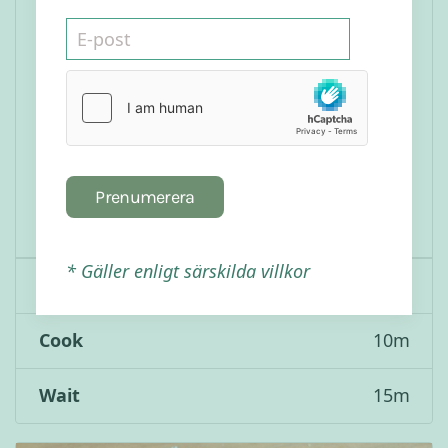
Brownies
Goda och snabblagade brownies behövs i vars
familjs recept repertoar. De här är glutenfria,
sockerfria, mjölkfria och går kvickt på mindre
än 10 minuter att svänga ihop. Att äta gott
Prenumerera
och hälsosamt...
* Gäller enligt särskilda villkor
Kategori
Fika & Desserter
Cook
10
m
Wait
15
m